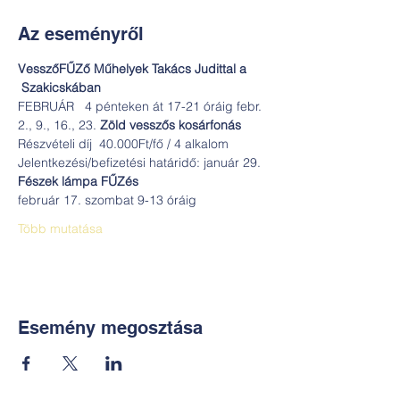
Az eseményről
VesszőFŰZő Műhelyek Takács Judittal a 
 Szakicskában
FEBRUÁR  
 4 pénteken át 17-21 óráig febr. 
2., 9., 16., 23. 
Zöld vesszős kosárfonás
Részvételi díj  40.000Ft/fő / 4 alkalom
Jelentkezési/befizetési határidő: január 29.
Fészek lámpa FŰZés
február 17. szombat 9-13 óráig
Több mutatása
Esemény megosztása