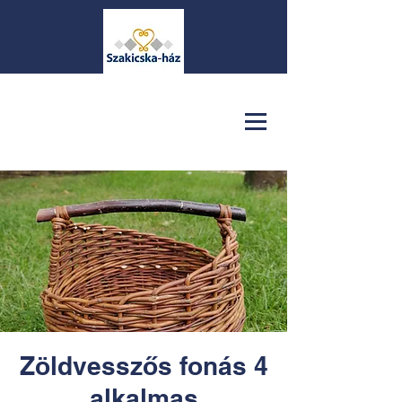
Zöldvesszős fonás 4
alkalmas