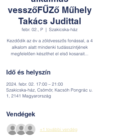
vesszőFŰZő Műhely
Takács Judittal
febr. 02., P
  |  
Szakicska-ház
Kezdődik az év a zöldvesszős fonással, a 4
alkalom alatt mindenki tudásszintjének
megfelelően készíthet el első kosarait...
Idő és helyszín
2024. febr. 02. 17:00 – 21:00
Szakicska-ház, Csömör, Kacsóh Pongrác u.
1, 2141 Magyarország
Vendégek
+1 további vendég