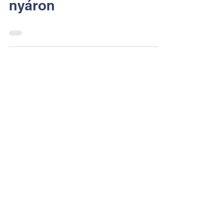
Kerámia és nemez
műhelyekkel várunk a
nyáron