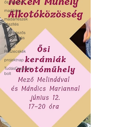
őszi szünet
madárles
madárfészek
készítés
kísérletezős
foglalkozás
Alkotó
Részecskék
projektnap
TudásCseppek
bolt