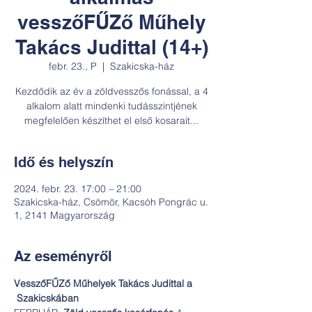
vesszőFŰZő Műhely
Takács Judittal (14+)
febr. 23., P
  |  
Szakicska-ház
Kezdődik az év a zöldvesszős fonással, a 4
alkalom alatt mindenki tudásszintjének
megfelelően készíthet el első kosarait...
Idő és helyszín
2024. febr. 23. 17:00 – 21:00
Szakicska-ház, Csömör, Kacsóh Pongrác u.
1, 2141 Magyarország
Az eseményről
VesszőFŰZő Műhelyek Takács Judittal a 
 Szakicskában