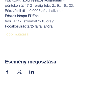
FEBRUÁR  
Zöld vesszős kosárfonás
 4 
pénteken át 17-21 óráig febr. 2., 9., 16., 23.
Részvételi díj  40.000Ft/fő / 4 alkalom
Fészek lámpa FŰZés
február 17. szombat 9-13 óráig
Pocakosvirágtartó falra, ajtóra
Több mutatása
Esemény megosztása
Kapcsolat:
TUDOMÁNYOS
E-mail: