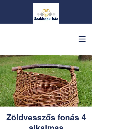
Zöldvesszős fonás 4
alkalmas