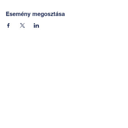
Esemény megosztása
Kapcsolat:
TUDOMÁNYOS
E-mail:
alkotoreszecskek@gmail.co
m
Telefon: +36-30-2551266
KÉZMŰVES
E-mail:
nekem.muhely@gmail.com
Telefon:
+36-30-6772997