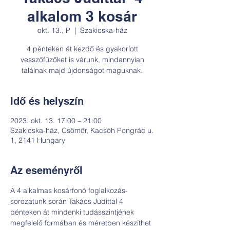
alkalom 3 kosár
okt. 13., P
  |  
Szakicska-ház
4 pénteken át kezdő és gyakorlott
vesszőfűzőket is várunk, mindannyian
találnak majd újdonságot maguknak.
Idő és helyszín
2023. okt. 13. 17:00 – 21:00
Szakicska-ház, Csömör, Kacsóh Pongrác u.
1, 2141 Hungary
Az eseményről
A 4 alkalmas kosárfonó foglalkozás-
sorozatunk során Takács Judittal 4 
pénteken át mindenki tudásszintjének 
megfelelő formában és méretben készíthet 