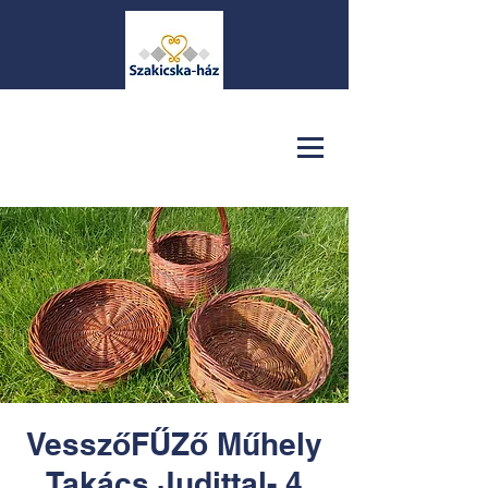
VesszőFŰZő Műhely
Takács Judittal- 4