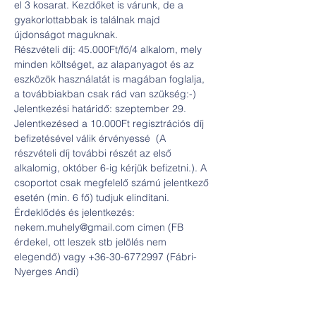
el 3 kosarat. Kezdőket is várunk, de a 
gyakorlottabbak is találnak majd 
újdonságot maguknak.
Részvételi díj: 45.000Ft/fő/4 alkalom, mely 
minden költséget, az alapanyagot és az 
eszközök használatát is magában foglalja, 
a továbbiakban csak rád van szükség:-)
Jelentkezési határidő: szeptember 29. 
Jelentkezésed a 10.000Ft regisztrációs díj 
befizetésével válik érvényessé  (A 
részvételi díj további részét az első 
alkalomig, október 6-ig kérjük befizetni.). A 
csoportot csak megfelelő számú jelentkező 
esetén (min. 6 fő) tudjuk elindítani.
Érdeklődés és jelentkezés: 
nekem.muhely@gmail.com címen (FB 
érdekel, ott leszek stb jelölés nem 
elegendő) vagy +36-30-6772997 (Fábri-
Nyerges Andi)