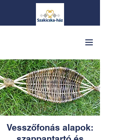
Vesszőfonás alapok:
szappantartó és