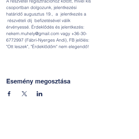
A részvétel regisztrációhoz kötött, mivel kis 
csoportban dolgozunk, jelentkezési 
határidő augusztus 19.,  a  jelentkezés a 
 részvételi díj  befizetésével válik 
érvényessé. Érdeklődés és jelentkezés: 
nekem.muhely@gmail.com vagy +36-30-
6772997 (Fábri-Nyerges Andi), FB jelölés: 
"Ott leszek", "Érdeklődőm" nem elegendő!
Esemény megosztása
Kapcsolat:
TUDOMÁNYOS
E-mail: