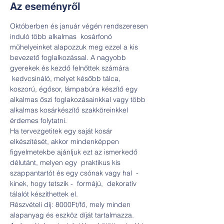
Az eseményről
Októberben és január végén rendszeresen 
induló több alkalmas  kosárfonó 
műhelyeinket alapozzuk meg ezzel a kis 
bevezető foglalkozással. A nagyobb 
gyerekek és kezdő felnőttek számára 
 kedvcsináló, melyet később tálca, 
koszorú, égősor, lámpabúra készítő egy 
alkalmas őszi foglakozásainkkal vagy több 
alkalmas kosárkészítő szakköreinkkel 
érdemes folytatni. 
Ha tervezgetitek egy saját kosár 
elkészítését, akkor mindenképpen 
figyelmetekbe ajánljuk ezt az ismerkedő 
délutánt, melyen egy  praktikus kis 
szappantartót és egy csónak vagy hal  - 
kinek, hogy tetszik -  formájú,  dekoratív 
tálalót készíthettek el.
Részvételi díj: 8000Ft/fő, mely minden 
alapanyag és eszköz díját tartalmazza.