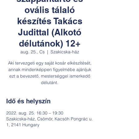
ovális tálaló
készítés Takács
Judittal (Alkotó
délutánok) 12+
aug. 25., Cs
  |  
Szakicska-ház
Aki tervezgeti egy saját kosár elkészítését,
annak mindenképpen figyelmébe ajánljuk
ezt a bevezető, mesterséggel ismerkedő
délutánt.
Idő és helyszín
2022. aug. 25. 16:30 – 19:30
Szakicska-ház, Csömör, Kacsóh Pongrác u.
1, 2141 Hungary