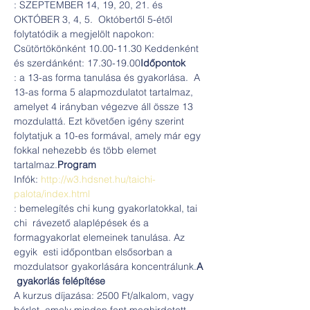
: SZEPTEMBER 14, 19, 20, 21. és 
OKTÓBER 3, 4, 5.  Októbertől 5-étől 
folytatódik a megjelölt napokon: 
Csütörtökönként 10.00-11.30 Keddenként 
és szerdánként: 17.30-19.00
Időpontok
: a 13-as forma tanulása és gyakorlása.  A 
13-as forma 5 alapmozdulatot tartalmaz, 
amelyet 4 irányban végezve áll össze 13 
mozdulattá. Ezt követően igény szerint 
folytatjuk a 10-es formával, amely már egy 
fokkal nehezebb és több elemet 
tartalmaz.
Program
Infók: 
http://w3.hdsnet.hu/taichi-
palota/index.html
: bemelegítés chi kung gyakorlatokkal, tai 
chi  rávezető alaplépések és a 
formagyakorlat elemeinek tanulása. Az 
egyik  esti időpontban elsősorban a 
mozdulatsor gyakorlására koncentrálunk.
A 
 gyakorlás felépítése
A kurzus díjazása: 2500 Ft/alkalom, vagy 