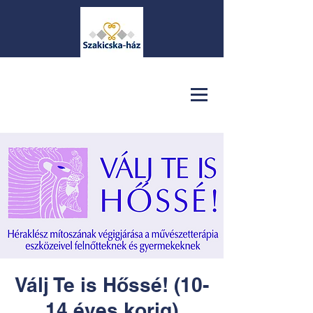
Válj Te is Hőssé! (10-
14 éves korig)