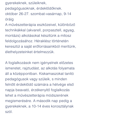
gyerekeknek, szüleiknek, 
pedagógusoknak, érdeklődőknek. 

október 26-27. szombat-vasárnap, 9-14 
óráig 

A művészetterápia eszközeivel, különböző 
technikákkal (akvarell, porpasztell, agyag, 
montázs) alkotásokat készítünk a mítosz 
feldolgozásához. Héraklész történetén 
keresztül a saját erőforrásainkból merítünk, 
A foglalkozások nem igényelnek előzetes 
ismeretet, rajztudást, az alkotás folyamata 
áll a középpontban. Kiskamaszokat tanító 
pedagógusok vagy szüleik, s minden 
felnőtt érdeklődő számára a hétvége első 
napja beavató, érzékenyítő foglalkozás 
lehet a művészetterápia módszerének 
megismerésére. A második nap pedig a 
gyerekeknek, a 10-14 éves korosztálynak 