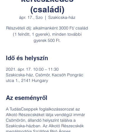
(családi)
ápr. 17., Szo
  |  
Szakicska-ház
Részvételi díj: alkalmanként 3000 Ft/ család
(1 felnőtt, 1 gyerek), minden további
gyerek 500 Ft.
Idő és helyszín
2021. ápr. 17. 10:00 – 11:30
Szakicska-ház, Csömör, Kacsóh Pongrác
utca 1., 2141 Hungary
Az eseményről
A TudásCseppek foglalkozássorozat az
Alkotó Részecskéket látja vendégül immár
Csömörön, állandó helyszínt találva a
Szakicska-házban. Az Alkotó Részecskék
megálmodója Szüllőné Bíró Ágnes