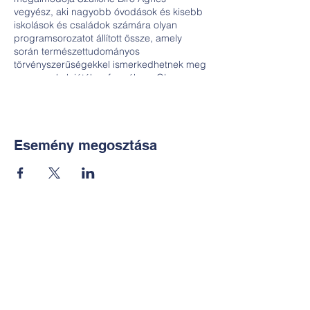
vegyész, aki nagyobb óvodások és kisebb
iskolások és családok számára olyan
programsorozatot állított össze, amely
során természettudományos
törvényszerűségekkel ismerkedhetnek meg
a gyermekek játékos formában. Olyan
kísérleteket végeznek és értelmeznek,
amelyeket maguk állítanak elő biztonságos,
a háztartásban is megtalálható
alapanyagok segítségével. És mindig haza
is visznek valamit…
Esemény megosztása
Kapcsolat:
TUDOMÁNYOS
E-mail:
alkotoreszecskek@gmail.co
m