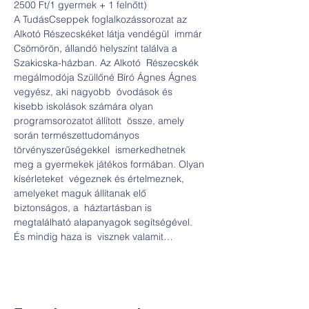
2500 Ft/1 gyermek + 1 felnőtt)
A TudásCseppek foglalkozássorozat az 
Alkotó Részecskéket látja vendégül  immár 
Csömörön, állandó helyszínt találva a 
Szakicska-házban. Az Alkotó  Részecskék 
megálmodója Szüllőné Bíró Ágnes Ágnes 
vegyész, aki nagyobb  óvodások és 
kisebb iskolások számára olyan 
programsorozatot állított  össze, amely 
során természettudományos 
törvényszerűségekkel  ismerkedhetnek 
meg a gyermekek játékos formában. Olyan 
kísérleteket  végeznek és értelmeznek, 
amelyeket maguk állítanak elő 
biztonságos, a  háztartásban is 
megtalálható alapanyagok segítségével. 
És mindig haza is  visznek valamit…  