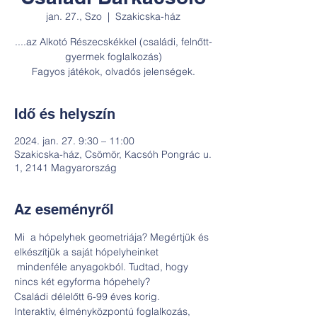
jan. 27., Szo
  |  
Szakicska-ház
....az Alkotó Részecskékkel (családi, felnőtt-
gyermek foglalkozás)
Fagyos játékok, olvadós jelenségek.
Idő és helyszín
2024. jan. 27. 9:30 – 11:00
Szakicska-ház, Csömör, Kacsóh Pongrác u.
1, 2141 Magyarország
Az eseményről
Mi  a hópelyhek geometriája? Megértjük és 
elkészítjük a saját hópelyheinket 
 mindenféle anyagokból. Tudtad, hogy 
nincs két egyforma hópehely?

Családi délelőtt 6-99 éves korig.
Interaktív, élményközpontú foglalkozás, 