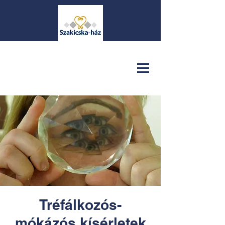
Tréfálkozós-
mókázós kísérletek