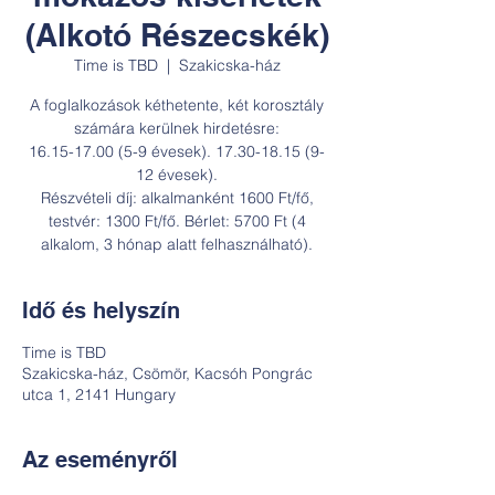
(Alkotó Részecskék)
Time is TBD
  |  
Szakicska-ház
A foglalkozások kéthetente, két korosztály
számára kerülnek hirdetésre:
16.15-17.00 (5-9 évesek). 17.30-18.15 (9-
12 évesek).
Részvételi díj: alkalmanként 1600 Ft/fő,
testvér: 1300 Ft/fő. Bérlet: 5700 Ft (4
alkalom, 3 hónap alatt felhasználható).
Idő és helyszín
Time is TBD
Szakicska-ház, Csömör, Kacsóh Pongrác
utca 1, 2141 Hungary
Az eseményről