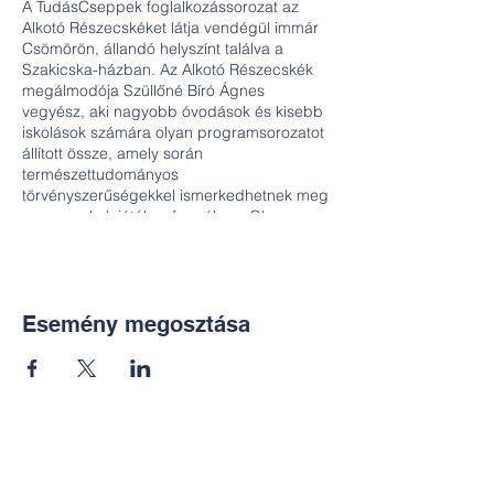
A TudásCseppek foglalkozássorozat az
Alkotó Részecskéket látja vendégül immár
Csömörön, állandó helyszínt találva a
Szakicska-házban. Az Alkotó Részecskék
megálmodója Szüllőné Bíró Ágnes
vegyész, aki nagyobb óvodások és kisebb
iskolások számára olyan programsorozatot
állított össze, amely során
természettudományos
törvényszerűségekkel ismerkedhetnek meg
a gyermekek játékos formában. Olyan
kísérleteket végeznek és értelmeznek,
amelyeket maguk állítanak elő biztonságos,
a háztartásban is megtalálható
alapanyagok segítségével. És mindig haza
is visznek valamit…
Esemény megosztása
Kapcsolat:
TUDOMÁNYOS