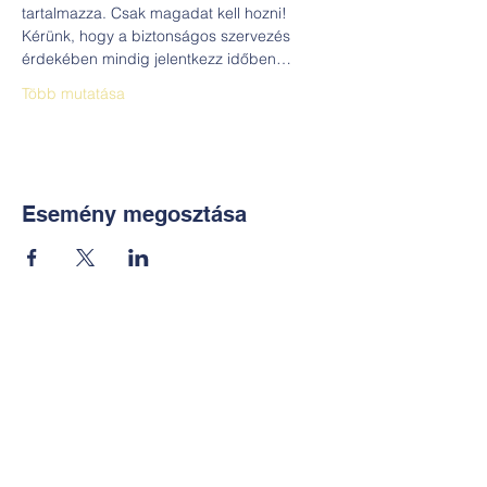
tartalmazza. Csak magadat kell hozni!
Kérünk, hogy a biztonságos szervezés 
érdekében mindig jelentkezz időben…
Több mutatása
Esemény megosztása
Kapcsolat:
TUDOMÁNYOS
E-mail:
alkotoreszecskek@gmail.co
m