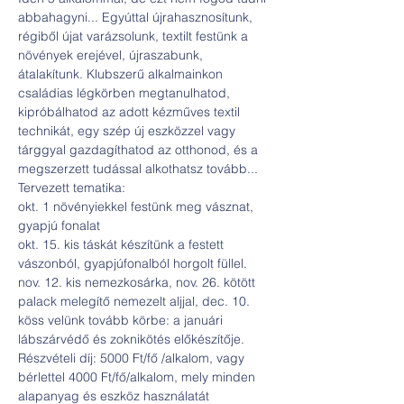
abbahagyni... Egyúttal újrahasznosítunk, 
régiből újat varázsolunk, textilt festünk a 
növények erejével, újraszabunk, 
átalakítunk. Klubszerű alkalmainkon 
családias légkörben megtanulhatod, 
kipróbálhatod az adott kézműves textil 
technikát, egy szép új eszközzel vagy 
tárggyal gazdagíthatod az otthonod, és a 
megszerzett tudással alkothatsz tovább...
Tervezett tematika:

okt. 1 növényiekkel festünk meg vásznat, 
gyapjú fonalat

okt. 15. kis táskát készítünk a festett 
vászonból, gyapjúfonalból horgolt füllel.

nov. 12. kis nemezkosárka, nov. 26. kötött 
palack melegítő nemezelt aljjal, dec. 10. 
köss velünk tovább körbe: a januári 
lábszárvédő és zoknikötés előkészítője.
Részvételi díj: 5000 Ft/fő /alkalom, vagy 
bérlettel 4000 Ft/fő/alkalom, mely minden 
alapanyag és eszköz használatát 