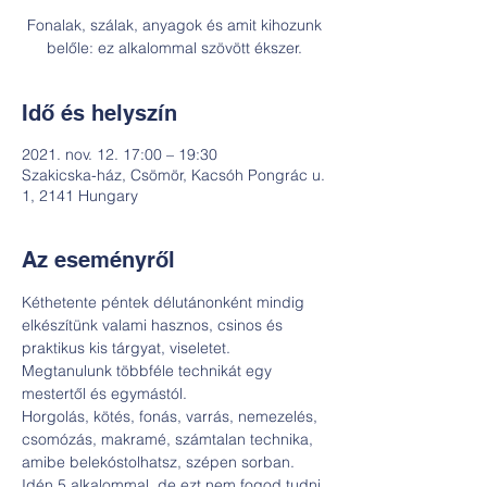
Fonalak, szálak, anyagok és amit kihozunk
belőle: ez alkalommal szövött ékszer.
Idő és helyszín
2021. nov. 12. 17:00 – 19:30
Szakicska-ház, Csömör, Kacsóh Pongrác u.
1, 2141 Hungary
Az eseményről
Kéthetente péntek délutánonként mindig 
elkészítünk valami hasznos, csinos és 
praktikus kis tárgyat, viseletet. 
Megtanulunk többféle technikát egy 
mestertől és egymástól.
Horgolás, kötés, fonás, varrás, nemezelés, 
csomózás, makramé, számtalan technika, 
amibe belekóstolhatsz, szépen sorban. 
Idén 5 alkalommal, de ezt nem fogod tudni 