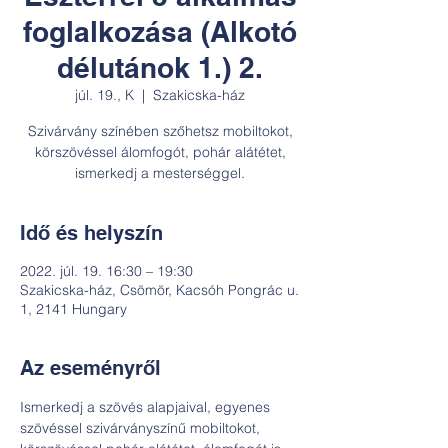
foglalkozása (Alkotó
délutánok 1.) 2.
júl. 19., K
  |  
Szakicska-ház
Szivárvány színében szőhetsz mobiltokot,
körszövéssel álomfogót, pohár alátétet,
ismerkedj a mesterséggel.
Idő és helyszín
2022. júl. 19. 16:30 – 19:30
Szakicska-ház, Csömör, Kacsóh Pongrác u.
1, 2141 Hungary
Az eseményről
Ismerkedj a szövés alapjaival, egyenes 
szövéssel szivárványszínű mobiltokot, 