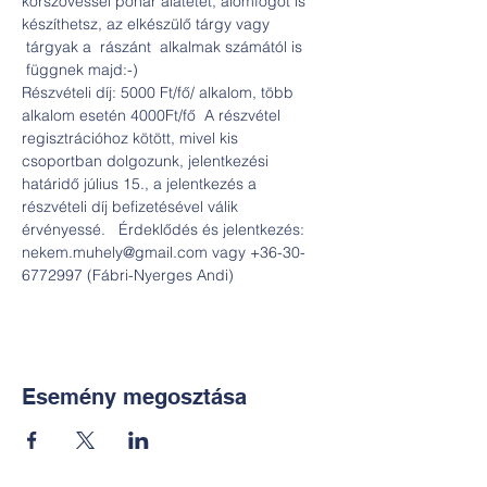
körszövéssel pohár alátétet, álomfogót is 
készíthetsz, az elkészülő tárgy vagy 
 tárgyak a  rászánt  alkalmak számától is 
 függnek majd:-)
Részvételi díj: 5000 Ft/fő/ alkalom, több 
alkalom esetén 4000Ft/fő  A részvétel 
regisztrációhoz kötött, mivel kis 
csoportban dolgozunk, jelentkezési 
határidő július 15., a jelentkezés a 
részvételi díj befizetésével válik 
érvényessé.   Érdeklődés és jelentkezés: 
nekem.muhely@gmail.com vagy +36-30-
6772997 (Fábri-Nyerges Andi)
Esemény megosztása