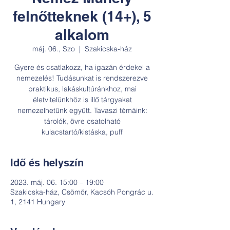
felnőtteknek (14+), 5
alkalom
máj. 06., Szo
  |  
Szakicska-ház
Gyere és csatlakozz, ha igazán érdekel a
nemezelés! Tudásunkat is rendszerezve
praktikus, lakáskultúránkhoz, mai
életvitelünkhöz is illő tárgyakat
nemezelhetünk együtt. Tavaszi témáink:
tárolók, övre csatolható
kulacstartó/kistáska, puff
Idő és helyszín
2023. máj. 06. 15:00 – 19:00
Szakicska-ház, Csömör, Kacsóh Pongrác u.
1, 2141 Hungary