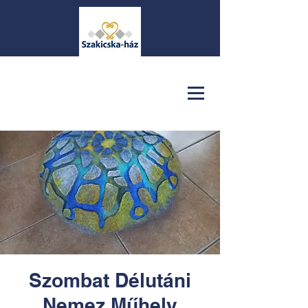
Szombat Délutáni
Nemez Műhely