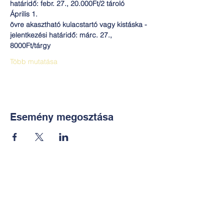
határidő: febr. 27., 20.000Ft/2 tároló
Április 1. 
övre akasztható kulacstartó vagy kistáska - 
jelentkezési határidő: márc. 27., 
8000Ft/tárgy
Több mutatása
Esemény megosztása
Kapcsolat:
TUDOMÁNYOS
E-mail:
alkotoreszecskek@gmail.co