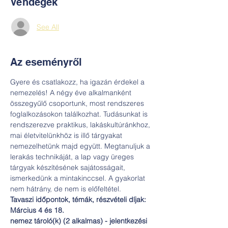
Vendégek
See All
Az eseményről
Gyere és csatlakozz, ha igazán érdekel a 
nemezelés! A négy éve alkalmanként 
összegyűlő csoportunk, most rendszeres 
foglalkozásokon találkozhat. Tudásunkat is 
rendszerezve praktikus, lakáskultúránkhoz, 
mai életvitelünkhöz is illő tárgyakat 
nemezelhetünk majd együtt. Megtanuljuk a 
lerakás technikáját, a lap vagy üreges 
tárgyak készítésének sajátosságait, 
ismerkedünk a mintakinccsel. A gyakorlat 
nem hátrány, de nem is előfeltétel. 
Tavaszi időpontok, témák, részvételi díjak: 
Március 4 és 18. 
nemez tároló(k) (2 alkalmas) - jelentkezési 