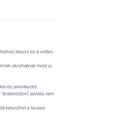
éséhez készül ez a vidám, 
zínek okozhatnak most új 
és és jelentkezés: 
"érdeklődöm" jelölés nem 
t készülhet a tavaszi 