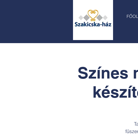
FŐO
Színes 
készít
T
fűsze