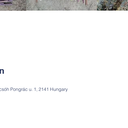
ín
csóh Pongrác u. 1, 2141 Hungary