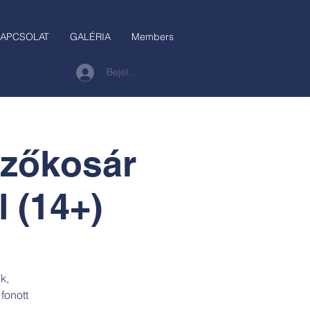
APCSOLAT
GALÉRIA
Members
Bejelentkezés
szőkosár
l (14+)
k,
fonott