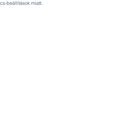
s-beállítások miatt.
Cím:
Szakicska-ház