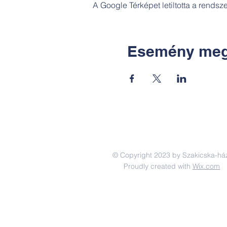
A Google Térképet letiltotta a rends
Esemény meg
© Copyright 2023 by Szakicska-há
Proudly created with
Wix.com