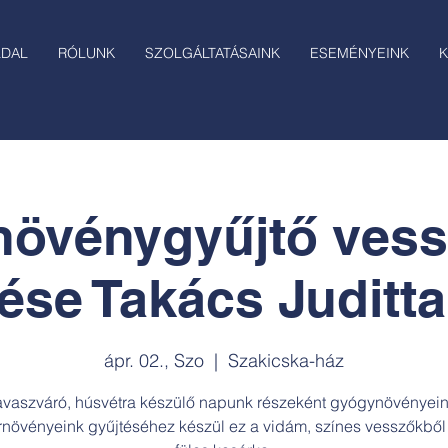
LDAL
RÓLUNK
SZOLGÁLTATÁSAINK
ESEMÉNYEINK
K
növénygyűjtő ves
ése Takács Juditta
ápr. 02., Szo
  |  
Szakicska-ház
avaszváró, húsvétra készülő napunk részeként gyógynövényein
rnövényeink gyűjtéséhez készül ez a vidám, színes vesszőkből 