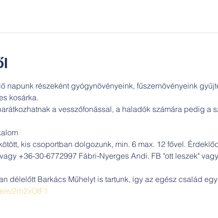
l
lő napunk részeként gyógynövényeink, fűszernövényeink gyűjt
les kosárka.
arátkozhatnak a vesszőfonással, a haladók számára pedig a s
kalom

ötött, kis csoportban dolgozunk, min. 6 max. 12 fővel. Érdeklőd
gy +36-30-6772997 Fábri-Nyerges Andi. FB "ott leszek" vagy 
élelőtt Barkács Műhelyt is tartunk, így az egész család együt
me/e/2rh2xOtF1