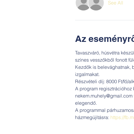
See All
Az eseményrő
Tavaszváró, húsvétra készü
színes vesszőkből fonott fü
Kezdők is belevághatnak, b
izgalmakat.
Részvételi díj: 8000 Ft/fő/al
A program regisztrációhoz k
nekem.muhely@gmail.com va
elegendő.
A programmal párhuzamosan d
házmegújításra: 
https://fb.