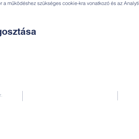
zer a működéshez szükséges cookie-kra vonatkozó és az Analytic
osztása
Kapcsolat:
z.
TUDOMÁNYOS
E-mail:
alkotoreszecskek@gmail.com
Telefon: +36-30-2551266
KÉZMŰVES
E-mail: nekem.muhely@gmail.com