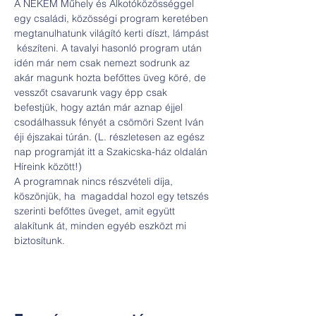
A NEKEM Műhely és Alkotóközösséggel 
egy családi, közösségi program keretében 
megtanulhatunk világító kerti díszt, lámpást 
 készíteni. A tavalyi hasonló program után 
idén már nem csak nemezt sodrunk az 
akár magunk hozta befőttes üveg köré, de  
vesszőt csavarunk vagy épp csak 
befestjük, hogy aztán már aznap éjjel 
csodálhassuk fényét a csömöri Szent Iván 
éji éjszakai túrán. (L. részletesen az egész 
nap programját itt a Szakicska-ház oldalán 
Híreink között!)
A programnak nincs részvételi díja, 
köszönjük, ha  magaddal hozol egy tetszés 
szerinti befőttes üveget, amit együtt 
alakítunk át, minden egyéb eszközt mi 
biztosítunk. 