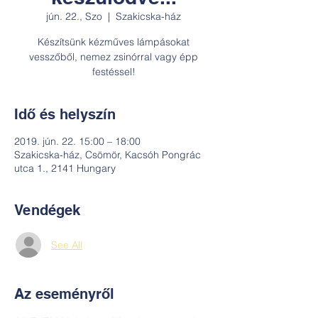
jún. 22., Szo
  |  
Szakicska-ház
Készítsünk kézműves lámpásokat
vesszőből, nemez zsinórral vagy épp
festéssel!
Idő és helyszín
2019. jún. 22. 15:00 – 18:00
Szakicska-ház, Csömör, Kacsóh Pongrác
utca 1., 2141 Hungary
Vendégek
See All
Az eseményről