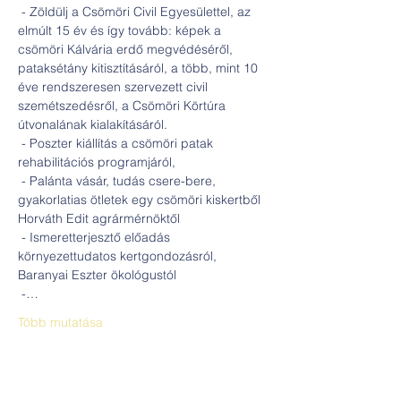
 - Zöldülj a Csömöri Civil Egyesülettel, az 
elmúlt 15 év és így tovább: képek a 
csömöri Kálvária erdő megvédéséről, 
pataksétány kitisztításáról, a több, mint 10 
éve rendszeresen szervezett civil 
szemétszedésről, a Csömöri Körtúra 
útvonalának kialakításáról.

 - Poszter kiállítás a csömöri patak 
rehabilitációs programjáról,

 - Palánta vásár, tudás csere-bere, 
gyakorlatias ötletek egy csömöri kiskertből 
Horváth Edit agrármérnöktől

 - Ismeretterjesztő előadás 
környezettudatos kertgondozásról, 
Baranyai Eszter ökológustól

 -…
Több mutatása