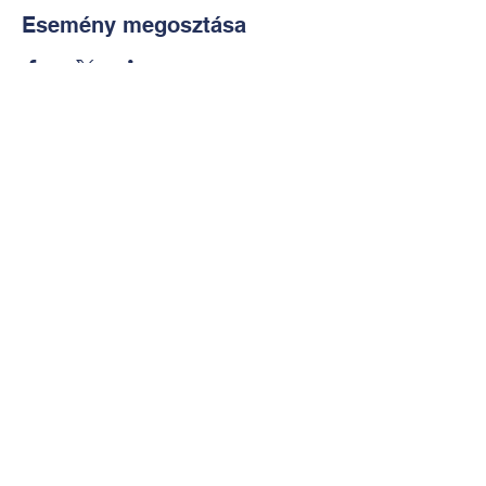
Esemény megosztása
Kapcsolat:
TUDOMÁNYOS
E-mail:
alkotoreszecskek@gmail.co
m
Telefon: +36-30-2551266
KÉZMŰVES
E-mail:
nekem.muhely@gmail.com
Telefon:
+36-30-6772997