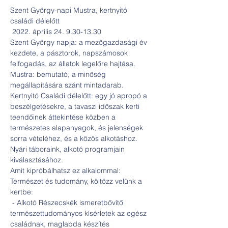
Szent György-napi Mustra, kertnyitó 
családi délelőtt

 2022. április 24. 9.30-13.30
Szent György napja: a mezőgazdasági év 
kezdete, a pásztorok, napszámosok 
felfogadás, az állatok legelőre hajtása.
Mustra: bemutató, a minőség 
megállapítására szánt mintadarab.
Kertnyitó Családi délelőtt: egy jó apropó a 
beszélgetésekre, a tavaszi időszak kerti 
teendőinek áttekintése közben a 
természetes alapanyagok, és jelenségek 
sorra vételéhez, és a közös alkotáshoz. 
Nyári táboraink, alkotó programjain 
kiválasztásához.
Amit kipróbálhatsz ez alkalommal:
Természet és tudomány, költözz velünk a 
kertbe:

 - Alkotó Részecskék ismeretbővítő 
természettudományos kísérletek az egész 
családnak, maglabda készítés
