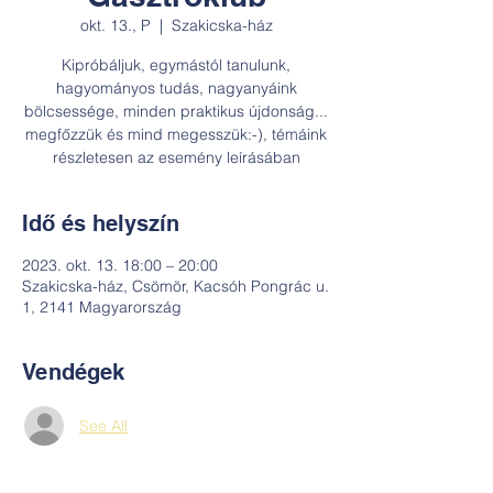
okt. 13., P
  |  
Szakicska-ház
Kipróbáljuk, egymástól tanulunk,
hagyományos tudás, nagyanyáink
bölcsessége, minden praktikus újdonság...
megfőzzük és mind megesszük:-), témáink
részletesen az esemény leírásában
Idő és helyszín
2023. okt. 13. 18:00 – 20:00
Szakicska-ház, Csömör, Kacsóh Pongrác u.
1, 2141 Magyarország
Vendégek
See All