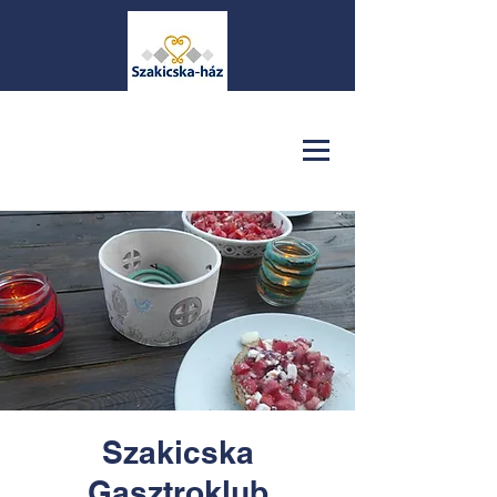
Szakicska
Gasztroklub