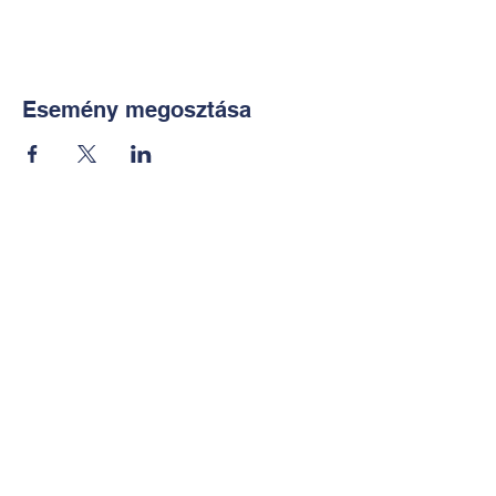
Esemény megosztása
Kapcsolat:
TUDOMÁNYOS
E-mail:
alkotoreszecskek@gmail.co
m
Telefon: +36-30-2551266
KÉZMŰVES
E-mail: