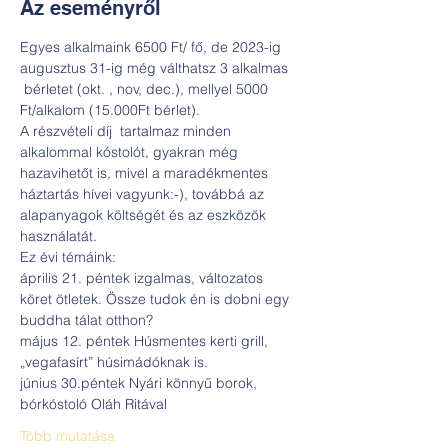
Az eseményről
Egyes alkalmaink 6500 Ft/ fő, de 2023-ig 
augusztus 31-ig még válthatsz 3 alkalmas 
 bérletet (okt. , nov, dec.), mellyel 5000 
Ft/alkalom (15.000Ft bérlet).
A részvételi díj  tartalmaz minden 
alkalommal kóstolót, gyakran még 
hazavihetőt is, mivel a maradékmentes 
háztartás hívei vagyunk:-), továbbá az 
alapanyagok költségét és az eszközök 
használatát.
Ez évi témáink:
április 21. péntek izgalmas, változatos 
köret ötletek. Össze tudok én is dobni egy 
buddha tálat otthon?
május 12. péntek Húsmentes kerti grill, 
„vegafasírt” húsimádóknak is.
június 30.péntek Nyári könnyű borok, 
bórkóstoló Oláh Ritával
Több mutatása