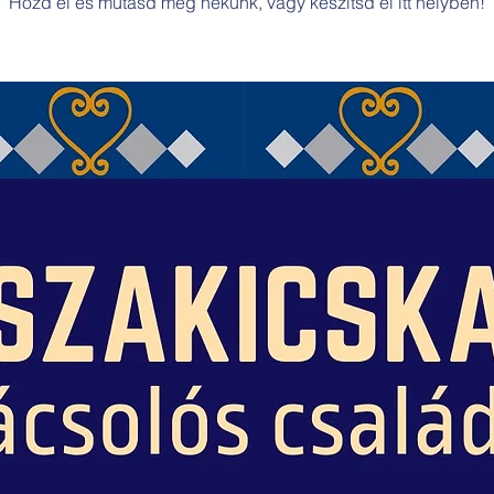
Hozd el és mutasd meg nekünk, vagy készítsd el itt helyben!