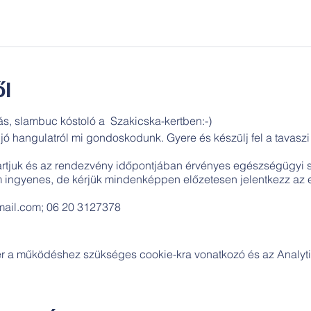
l
lás, slambuc kóstoló a Szakicska-kertben:-)
 a jó hangulatról mi gondoskodunk. Gyere és készülj fel a tavasz
artjuk és az rendezvény időpontjában érvényes egészségügyi
ingyenes, de kérjük mindenképpen előzetesen jelentkezz az e
ail.com; 06 20 3127378
zer a működéshez szükséges cookie-kra vonatkozó és az Analytic