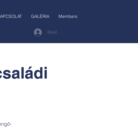
APCSOLAT
GALÉRIA
Members
Bejelentkezés
saládi
engő-