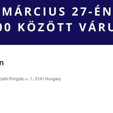
ín
csóh Pongrác u. 1., 2141 Hungary