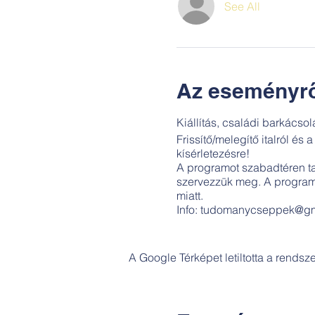
See All
Az eseményrő
Kiállítás, családi barkácso
Frissítő/melegítő italról és
kísérletezésre!
A programot szabadtéren t
szervezzük meg. A program 
miatt.
Info: tudomanycseppek@gm
A Google Térképet letiltotta a rends