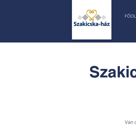
FŐO
Szaki
Van 