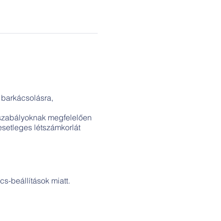
i barkácsolásra,
 szabályoknak megfelelően
setleges létszámkorlát
s-beállítások miatt.