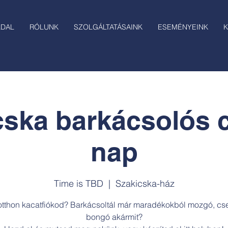
LDAL
RÓLUNK
SZOLGÁLTATÁSAINK
ESEMÉNYEINK
K
cska barkácsolós c
nap
Time is TBD
  |  
Szakicska-ház
otthon kacatfiókod? Barkácsoltál már maradékokból mozgó, cs
bongó akármit?