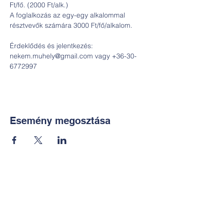
Ft/fő. (2000 Ft/alk.)

A foglalkozás az egy-egy alkalommal 
Érdeklődés és jelentkezés: 
nekem.muhely@gmail.com vagy +36-30-
6772997 
Esemény megosztása
Kapcsolat:
TUDOMÁNYOS
E-mail: