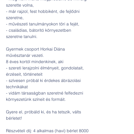
szerette volna,

- már rajzol, fest hobbiként, de fejlődni 
szeretne,

- művészeti tanulmányokon töri a fejét,

- családias, bátorító környezetben 
Gyermek csoport Horkai Diána 
művésztanár vezeti.

8 éves kortól mindenkinek, aki

- szereti lerajzolni élményeit, gondolatait, 
érzéseit, történeteit

- szívesen próbál ki érdekes ábrázolási 
technikákat

- vidám társaságban szeretné felfedezni 
Gyere el, próbáld ki, és ha tetszik, válts 
Részvételi díj: 4 alkalmas (havi) bérlet 8000 