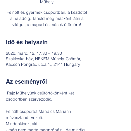
Műhely
Felnőtt és gyermek csoportban, a kezdőtől
a haladóig. Tanuld meg másként látni a
világot, a magad és mások örömére!
Idő és helyszín
2020. márc. 12. 17:30 – 19:30
Szakicska-ház, NEKEM Műhely, Csömör,
Kacsóh Pongrác utca 1., 2141 Hungary
Az eseményről
 Rajz Műhelyünk csütörtökönként két 
Felnőtt csoportot Mandics Mariann 
művésztanár vezeti.

Mindenkinek, aki

- még nem merte megpróbálni, de mindig 