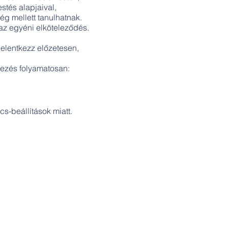
stés alapjaival,
ég mellett tanulhatnak.
 az egyéni elköteleződés.
jelentkezz előzetesen,
kezés folyamatosan:
s-beállítások miatt.