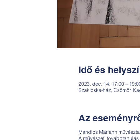
Idő és helysz
2023. dec. 14. 17:00 – 19:0
Szakicska-ház, Csömör, Ka
Az eseményrő
Mándics Mariann művésztaná
A művészeti továbbtanulás i