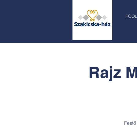
FŐO
Rajz M
Festő