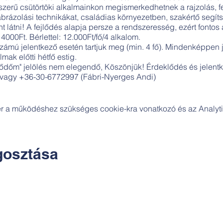
bszerű csütörtöki alkalmainkon megismerkedhetnek a rajzolás, fe
rázolási technikákat, családias környezetben, szakértő segíts
 látni! A fejlődés alapja persze a rendszeresség, ezért fontos
4000Ft. Bérlettel: 12.000Ft/fő/4 alkalom.
zámú jelentkező esetén tartjuk meg (min. 4 fő). Mindenképpen 
mak előtti hétfő estig.
klődőm" jelölés nem elegendő, Köszönjük! Érdeklődés és jelent
agy +36-30-6772997 (Fábri-Nyerges Andi)
zer a működéshez szükséges cookie-kra vonatkozó és az Analytic
osztása