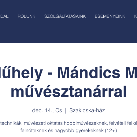
LDAL
RÓLUNK
SZOLGÁLTATÁSAINK
ESEMÉNYEINK
K
űhely - Mándics 
művésztanárral
dec. 14., Cs
  |  
Szakicska-ház
 technikák, művészeti oktatás hobbiművészeknek, felvételi felké
felnőtteknek és nagyobb gyerekeknek (12+)