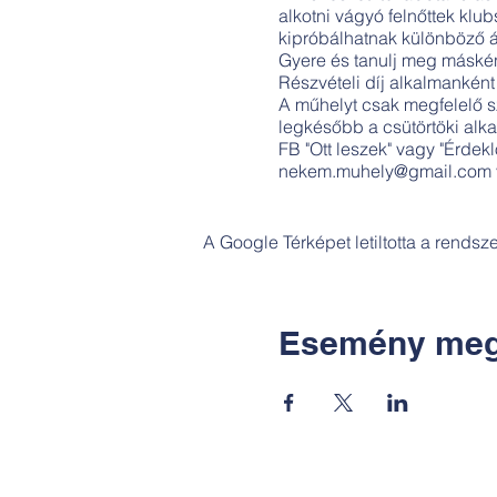
alkotni vágyó felnőttek klu
kipróbálhatnak különböző áb
Gyere és tanulj meg másként
Részvételi díj alkalmanként 
A műhelyt csak megfelelő s
legkésőbb a csütörtöki alkal
FB "Ott leszek" vagy "Érde
nekem.muhely@gmail.com v
A Google Térképet letiltotta a rends
Esemény meg