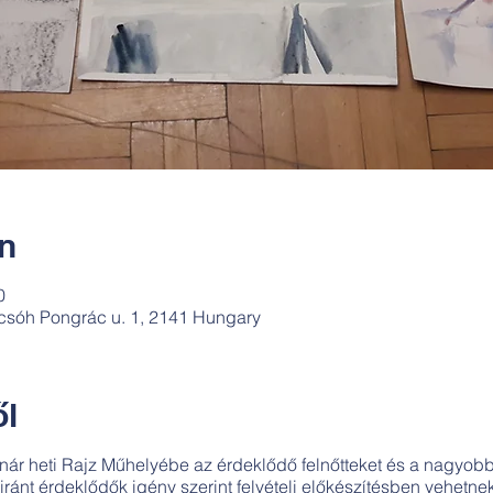
ín
0
csóh Pongrác u. 1, 2141 Hungary
l
r heti Rajz Műhelyébe az érdeklődő felnőtteket és a nagyobb
ránt érdeklődők igény szerint felvételi előkészítésben vehetnek 