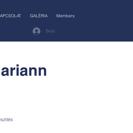
APCSOLAT
GALÉRIA
Members
Bejelentkezés
Mariann
szítés