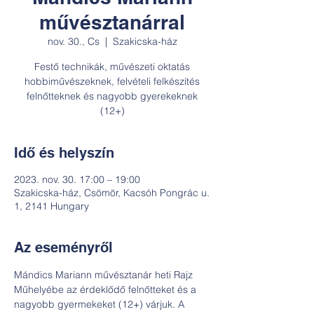
művésztanárral
nov. 30., Cs
  |  
Szakicska-ház
Festő technikák, művészeti oktatás
hobbiművészeknek, felvételi felkészítés
felnőtteknek és nagyobb gyerekeknek
(12+)
Idő és helyszín
2023. nov. 30. 17:00 – 19:00
Szakicska-ház, Csömör, Kacsóh Pongrác u.
1, 2141 Hungary
Az eseményről
Mándics Mariann művésztanár heti Rajz 
Műhelyébe az érdeklődő felnőtteket és a 
nagyobb gyermekeket (12+) várjuk. A 