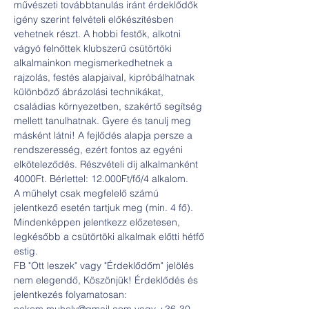
művészeti továbbtanulás iránt érdeklődők 
igény szerint felvételi előkészítésben 
vehetnek részt. A hobbi festők, alkotni 
vágyó felnőttek klubszerű csütörtöki 
alkalmainkon megismerkedhetnek a 
rajzolás, festés alapjaival, kipróbálhatnak 
különböző ábrázolási technikákat, 
családias környezetben, szakértő segítség 
mellett tanulhatnak. Gyere és tanulj meg 
másként látni! A fejlődés alapja persze a 
rendszeresség, ezért fontos az egyéni 
elköteleződés. Részvételi díj alkalmanként 
4000Ft. Bérlettel: 12.000Ft/fő/4 alkalom.
A műhelyt csak megfelelő számú 
jelentkező esetén tartjuk meg (min. 4 fő). 
Mindenképpen jelentkezz előzetesen, 
legkésőbb a csütörtöki alkalmak előtti hétfő 
estig.
FB "Ott leszek" vagy "Érdeklődőm" jelölés 
nem elegendő, Köszönjük! Érdeklődés és 
jelentkezés folyamatosan: 