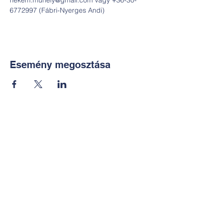
nekem.muhely@gmail.com vagy +36-30-
6772997 (Fábri-Nyerges Andi)
Esemény megosztása
Kapcsolat:
TUDOMÁNYOS
E-mail:
alkotoreszecskek@gmail.co
m
Telefon: +36-30-2551266
KÉZMŰVES