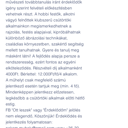
művészeti továbbtanulás iránt érdeklődők 
igény szerint felvételi előkészítésben 
vehetnek részt. A hobbi festők, alkotni 
vágyó felnőttek klubszerű csütörtöki 
alkalmainkon megismerkedhetnek a 
rajzolás, festés alapjaival, kipróbálhatnak 
különböző ábrázolási technikákat, 
családias környezetben, szakértő segítség 
mellett tanulhatnak. Gyere és tanulj meg 
másként látni! A fejlődés alapja persze a 
rendszeresség, ezért fontos az egyéni 
elköteleződés. Részvételi díj alkalmanként 
4000Ft. Bérlettel: 12.000Ft/fő/4 alkalom.
A műhelyt csak megfelelő számú 
jelentkező esetén tartjuk meg (min. 4 fő). 
Mindenképpen jelentkezz előzetesen, 
legkésőbb a csütörtöki alkalmak előtti hétfő 
estig.
FB "Ott leszek" vagy "Érdeklődőm" jelölés 
nem elegendő, Köszönjük! Érdeklődés és 
jelentkezés folyamatosan: 