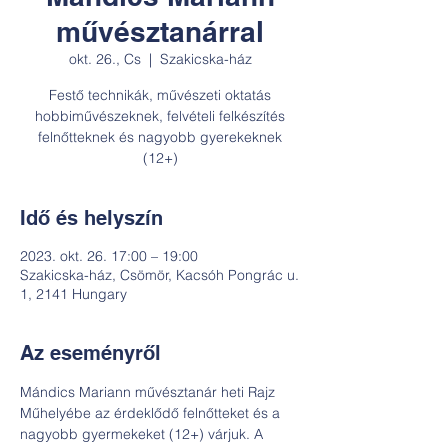
művésztanárral
okt. 26., Cs
  |  
Szakicska-ház
Festő technikák, művészeti oktatás
hobbiművészeknek, felvételi felkészítés
felnőtteknek és nagyobb gyerekeknek
(12+)
Idő és helyszín
2023. okt. 26. 17:00 – 19:00
Szakicska-ház, Csömör, Kacsóh Pongrác u.
1, 2141 Hungary
Az eseményről
Mándics Mariann művésztanár heti Rajz 
Műhelyébe az érdeklődő felnőtteket és a 
nagyobb gyermekeket (12+) várjuk. A 