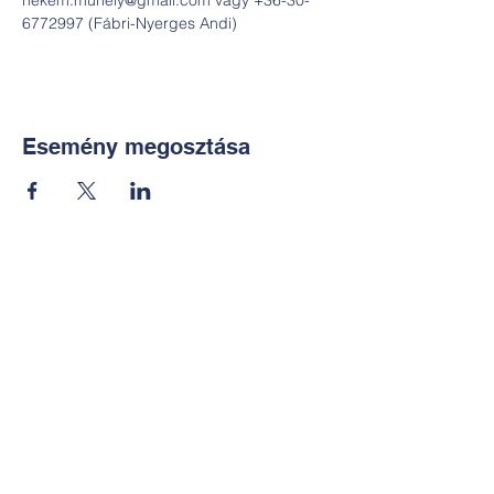
nekem.muhely@gmail.com vagy +36-30-
6772997 (Fábri-Nyerges Andi)
Esemény megosztása
Kapcsolat:
TUDOMÁNYOS
E-mail:
alkotoreszecskek@gmail.co
m
Telefon: +36-30-2551266
KÉZMŰVES