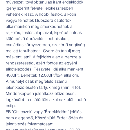
művészeti továbbtanulás iránt érdeklődők 
igény szerint felvételi előkészítésben 
vehetnek részt. A hobbi festők, alkotni 
vágyó felnőttek klubszerű csütörtöki 
alkalmainkon megismerkedhetnek a 
rajzolás, festés alapjaival, kipróbálhatnak 
különböző ábrázolási technikákat, 
családias környezetben, szakértő segítség 
mellett tanulhatnak. Gyere és tanulj meg 
másként látni! A fejlődés alapja persze a 
rendszeresség, ezért fontos az egyéni 
elköteleződés. Részvételi díj alkalmanként 
4000Ft. Bérlettel: 12.000Ft/fő/4 alkalom.
A műhelyt csak megfelelő számú 
jelentkező esetén tartjuk meg (min. 4 fő). 
Mindenképpen jelentkezz előzetesen, 
legkésőbb a csütörtöki alkalmak előtti hétfő 
estig.
FB "Ott leszek" vagy "Érdeklődőm" jelölés 
nem elegendő, Köszönjük! Érdeklődés és 
jelentkezés folyamatosan: 