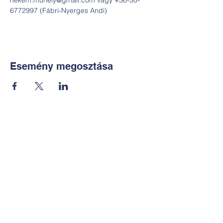
nekem.muhely@gmail.com vagy +36-30-
6772997 (Fábri-Nyerges Andi)
Esemény megosztása
Kapcsolat:
TUDOMÁNYOS
E-mail:
alkotoreszecskek@gmail.co
m
Telefon: +36-30-2551266
KÉZMŰVES