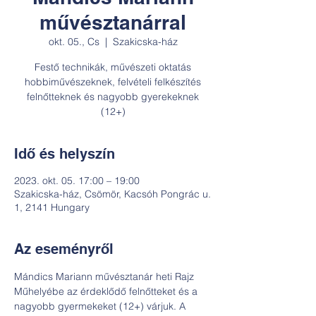
művésztanárral
okt. 05., Cs
  |  
Szakicska-ház
Festő technikák, művészeti oktatás
hobbiművészeknek, felvételi felkészítés
felnőtteknek és nagyobb gyerekeknek
(12+)
Idő és helyszín
2023. okt. 05. 17:00 – 19:00
Szakicska-ház, Csömör, Kacsóh Pongrác u.
1, 2141 Hungary
Az eseményről
Mándics Mariann művésztanár heti Rajz 
Műhelyébe az érdeklődő felnőtteket és a 
nagyobb gyermekeket (12+) várjuk. A 