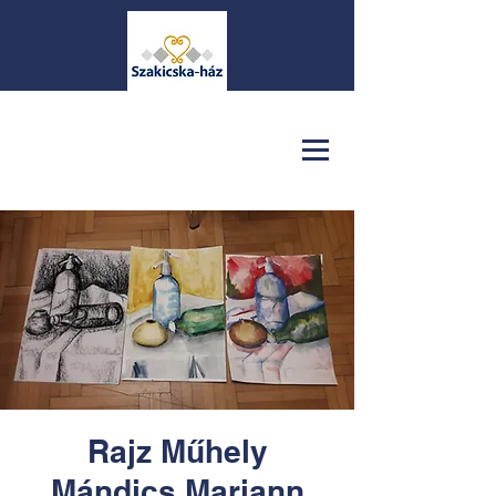
Rajz Műhely
Mándics Mariann