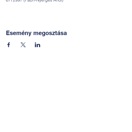
6772997 (Fábri-Nyerges Andi)
Esemény megosztása
Kapcsolat:
TUDOMÁNYOS
E-mail:
alkotoreszecskek@gmail.co
m
Telefon: +36-30-2551266
KÉZMŰVES
E-mail: