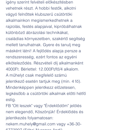
igény szerint felvételi előkészítésben 
vehetnek részt. A hobbi festők, alkotni 
vágyó felnőttek klubszerű csütörtöki 
alkalmainkon megismerkedhetnek a 
rajzolás, festés alapjaival, kipróbálhatnak 
különböző ábrázolási technikákat, 
családias környezetben, szakértő segítség 
mellett tanulhatnak. Gyere és tanulj meg 
másként látni! A fejlődés alapja persze a 
rendszeresség, ezért fontos az egyéni 
elköteleződés. Részvételi díj alkalmanként 
4000Ft. Bérlettel: 12.000Ft/fő/4 alkalom.
A műhelyt csak megfelelő számú 
jelentkező esetén tartjuk meg (min. 4 fő). 
Mindenképpen jelentkezz előzetesen, 
legkésőbb a csütörtöki alkalmak előtti hétfő 
estig.
FB "Ott leszek" vagy "Érdeklődőm" jelölés 
nem elegendő, Köszönjük! Érdeklődés és 
jelentkezés folyamatosan: 
nekem.muhely@gmail.com vagy +36-30-