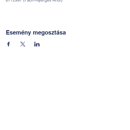
6772997 (Fábri-Nyerges Andi)
Esemény megosztása
Kapcsolat:
TUDOMÁNYOS
E-mail:
alkotoreszecskek@gmail.co
m
Telefon: +36-30-2551266
KÉZMŰVES
E-mail: