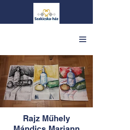
Rajz Műhely
Mándics Mariann