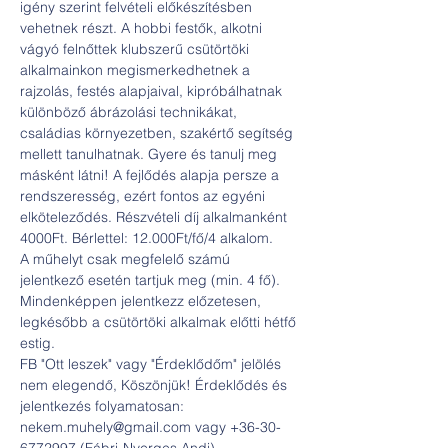
igény szerint felvételi előkészítésben 
vehetnek részt. A hobbi festők, alkotni 
vágyó felnőttek klubszerű csütörtöki 
alkalmainkon megismerkedhetnek a 
rajzolás, festés alapjaival, kipróbálhatnak 
különböző ábrázolási technikákat, 
családias környezetben, szakértő segítség 
mellett tanulhatnak. Gyere és tanulj meg 
másként látni! A fejlődés alapja persze a 
rendszeresség, ezért fontos az egyéni 
elköteleződés. Részvételi díj alkalmanként 
4000Ft. Bérlettel: 12.000Ft/fő/4 alkalom.
A műhelyt csak megfelelő számú 
jelentkező esetén tartjuk meg (min. 4 fő). 
Mindenképpen jelentkezz előzetesen, 
legkésőbb a csütörtöki alkalmak előtti hétfő 
estig.
FB "Ott leszek" vagy "Érdeklődőm" jelölés 
nem elegendő, Köszönjük! Érdeklődés és 
jelentkezés folyamatosan: 
nekem.muhely@gmail.com vagy +36-30-