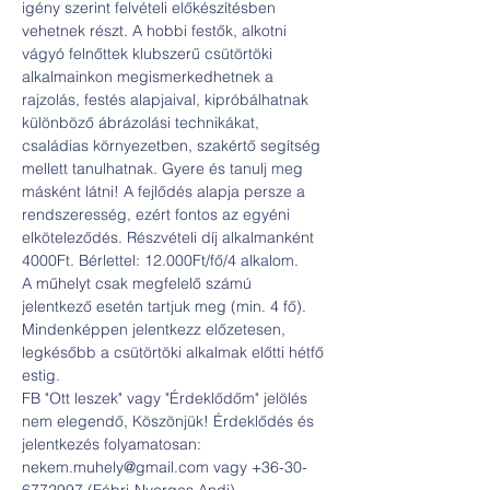
igény szerint felvételi előkészítésben 
vehetnek részt. A hobbi festők, alkotni 
vágyó felnőttek klubszerű csütörtöki 
alkalmainkon megismerkedhetnek a 
rajzolás, festés alapjaival, kipróbálhatnak 
különböző ábrázolási technikákat, 
családias környezetben, szakértő segítség 
mellett tanulhatnak. Gyere és tanulj meg 
másként látni! A fejlődés alapja persze a 
rendszeresség, ezért fontos az egyéni 
elköteleződés. Részvételi díj alkalmanként 
4000Ft. Bérlettel: 12.000Ft/fő/4 alkalom.
A műhelyt csak megfelelő számú 
jelentkező esetén tartjuk meg (min. 4 fő). 
Mindenképpen jelentkezz előzetesen, 
legkésőbb a csütörtöki alkalmak előtti hétfő 
estig.
FB "Ott leszek" vagy "Érdeklődőm" jelölés 
nem elegendő, Köszönjük! Érdeklődés és 
jelentkezés folyamatosan: 
nekem.muhely@gmail.com vagy +36-30-