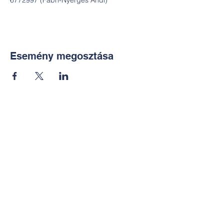
6772997 (Fábri-Nyerges Andi)
Esemény megosztása
Kapcsolat:
TUDOMÁNYOS
E-mail:
alkotoreszecskek@gmail.co
m
Telefon: +36-30-2551266
KÉZMŰVES
E-mail: