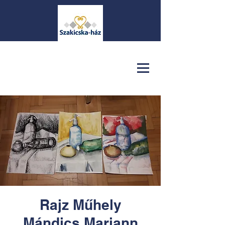
Rajz Műhely
Mándics Mariann