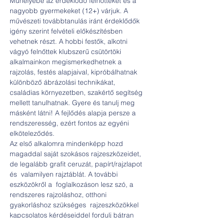
Műhelyébe az érdeklődő felnőtteket és a 
nagyobb gyermekeket (12+) várjuk. A 
művészeti továbbtanulás iránt érdeklődők 
igény szerint felvételi előkészítésben 
vehetnek részt. A hobbi festők, alkotni 
vágyó felnőttek klubszerű csütörtöki 
alkalmainkon megismerkedhetnek a 
rajzolás, festés alapjaival, kipróbálhatnak 
különböző ábrázolási technikákat, 
családias környezetben, szakértő segítség 
mellett tanulhatnak. Gyere és tanulj meg 
másként látni! A fejlődés alapja persze a 
rendszeresség, ezért fontos az egyéni 
elköteleződés. 
Az első alkalomra mindenképp hozd 
magaddal saját szokásos rajzeszközeidet, 
de legalább grafit ceruzát, papírt/rajzlapot 
és  valamilyen rajztáblát. A további 
eszközökről a  foglalkozáson lesz szó, a 
rendszeres rajzoláshoz, otthoni 
gyakorláshoz szükséges  rajzeszközökkel 
kapcsolatos kérdéseiddel fordulj bátran 