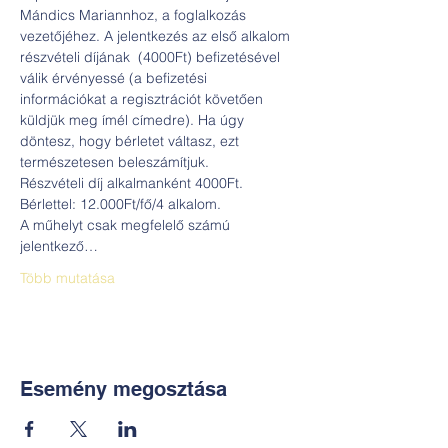
Mándics Mariannhoz, a foglalkozás 
vezetőjéhez. A jelentkezés az első alkalom 
részvételi díjának  (4000Ft) befizetésével 
válik érvényessé (a befizetési 
információkat a regisztrációt követően 
küldjük meg ímél címedre). Ha úgy 
döntesz, hogy bérletet váltasz, ezt 
természetesen beleszámítjuk. 
Részvételi díj alkalmanként 4000Ft. 
Bérlettel: 12.000Ft/fő/4 alkalom.
A műhelyt csak megfelelő számú 
jelentkező…
Több mutatása
Esemény megosztása