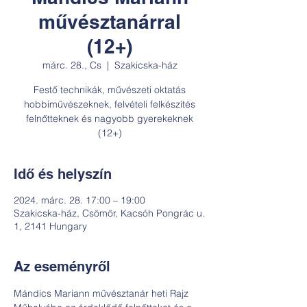
művésztanárral
(12+)
márc. 28., Cs
  |  
Szakicska-ház
Festő technikák, művészeti oktatás
hobbiművészeknek, felvételi felkészítés
felnőtteknek és nagyobb gyerekeknek
(12+)
Idő és helyszín
2024. márc. 28. 17:00 – 19:00
Szakicska-ház, Csömör, Kacsóh Pongrác u.
1, 2141 Hungary
Az eseményről
Mándics Mariann művésztanár heti Rajz 