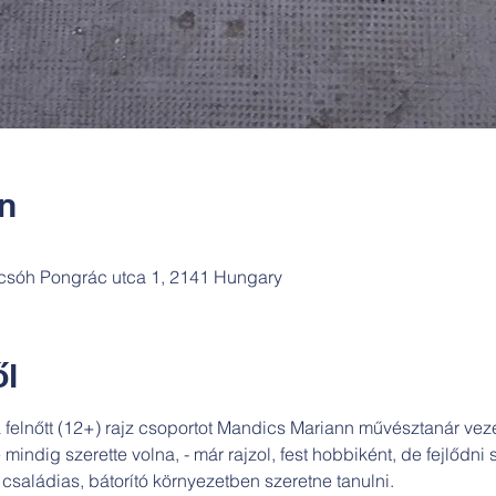
ín
csóh Pongrác utca 1, 2141 Hungary
l
felnőtt (12+) rajz csoportot Mandics Mariann művésztanár veze
ndig szerette volna, - már rajzol, fest hobbiként, de fejlődni 
- családias, bátorító környezetben szeretne tanulni.