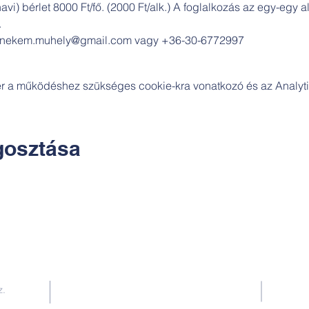
havi) bérlet 8000 Ft/fő. (2000 Ft/alk.) A foglalkozás az egy-egy
.
s: nekem.muhely@gmail.com vagy +36-30-6772997
zer a működéshez szükséges cookie-kra vonatkozó és az Analytic
osztása
Kapcsolat:
z.
TUDOMÁNYOS