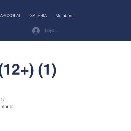
APCSOLAT
GALÉRIA
Members
Bejelentkezés
12+) (1)
t a
átorító