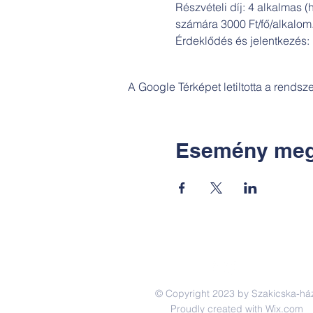
Részvételi díj: 4 alkalmas (
számára 3000 Ft/fő/alkalom
Érdeklődés és jelentkezé
A Google Térképet letiltotta a rends
Esemény meg
© Copyright 2023 by Szakicska-há
Proudly created with
Wix.com