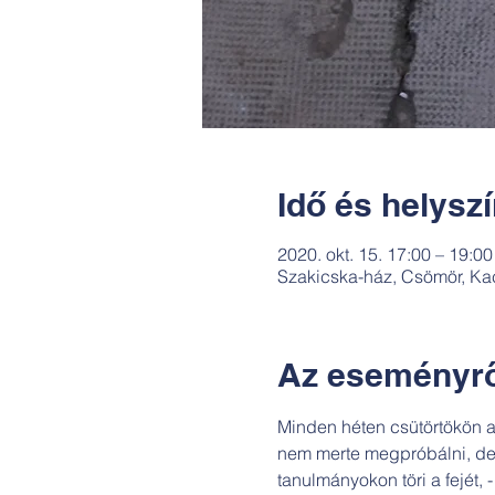
Idő és helysz
2020. okt. 15. 17:00 – 19:00
Szakicska-ház, Csömör, Ka
Az eseményrő
Minden héten csütörtökön a 
nem merte megpróbálni, de mi
tanulmányokon töri a fejét, 