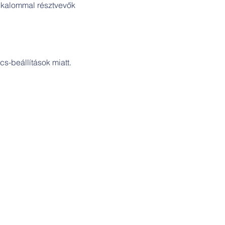
 alkalommal résztvevők 
s-beállítások miatt.
Cím:
Szakicska-ház