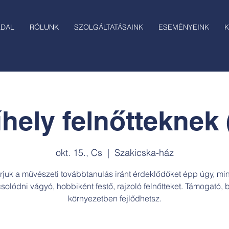
LDAL
RÓLUNK
SZOLGÁLTATÁSAINK
ESEMÉNYEINK
K
hely felnőtteknek (
okt. 15., Cs
  |  
Szakicska-ház
rjuk a művészeti továbbtanulás iránt érdeklődőket épp úgy, min
solódni vágyó, hobbiként festő, rajzoló felnőtteket. Támogató, b
környezetben fejlődhetsz.