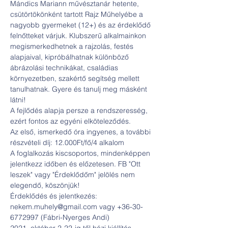
Mándics Mariann művésztanár hetente, 
csütörtökönként tartott Rajz Műhelyébe a 
nagyobb gyermeket (12+) és az érdeklődő 
felnőtteket várjuk. Klubszerű alkalmainkon 
megismerkedhetnek a rajzolás, festés 
alapjaival, kipróbálhatnak különböző 
ábrázolási technikákat, családias 
környezetben, szakértő segítség mellett 
tanulhatnak. Gyere és tanulj meg másként 
látni!

A fejlődés alapja persze a rendszeresség, 
ezért fontos az egyéni elköteleződés.

Az első, ismerkedő óra ingyenes, a további 
részvételi díj: 12.000Ft/fő/4 alkalom
A foglalkozás kiscsoportos, mindenképpen 
jelentkezz időben és előzetesen. FB "Ott 
leszek" vagy "Érdeklődőm" jelölés nem 
elegendő, köszönjük!
Érdeklődés és jelentkezés: 
nekem.muhely@gmail.com vagy +36-30-
6772997 (Fábri-Nyerges Andi)