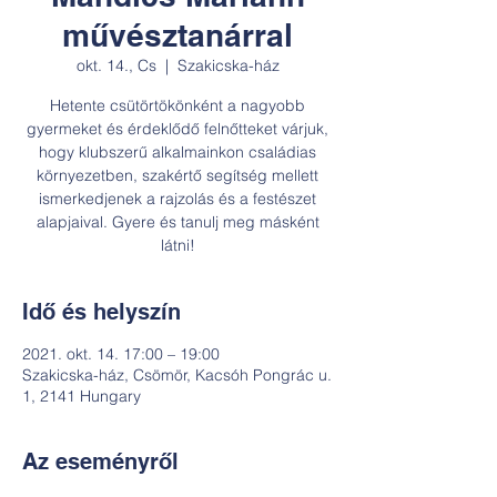
művésztanárral
okt. 14., Cs
  |  
Szakicska-ház
Hetente csütörtökönként a nagyobb
gyermeket és érdeklődő felnőtteket várjuk,
hogy klubszerű alkalmainkon családias
környezetben, szakértő segítség mellett
ismerkedjenek a rajzolás és a festészet
alapjaival. Gyere és tanulj meg másként
látni!
Idő és helyszín
2021. okt. 14. 17:00 – 19:00
Szakicska-ház, Csömör, Kacsóh Pongrác u.
1, 2141 Hungary
Az eseményről