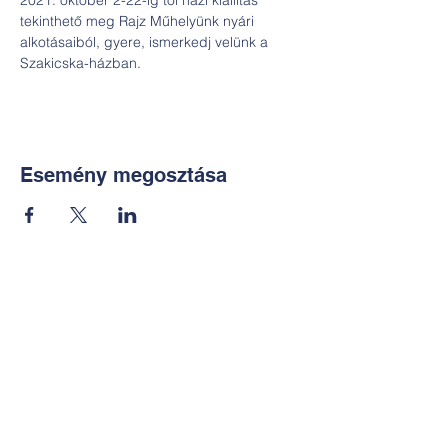
2021. október 2-22-ig től házi kiállítás 
tekinthető meg Rajz Műhelyünk nyári 
alkotásaiból, gyere, ismerkedj velünk a 
Szakicska-házban.
Esemény megosztása
Kapcsolat:
TUDOMÁNYOS
E-mail:
alkotoreszecskek@gmail.co
m
Telefon: +36-30-2551266