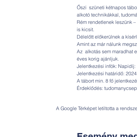
Őszi  szüneti kétnapos tábo
alkotó technikákkal, tudomá
Rém rendetlenek leszünk – e
is kicsit. 

Délelőtt előkerülnek a kísér
Amint az már nálunk megszok
Az  alkotás sem maradhat el
éves korig ajánljuk.

Jelentkezési infók: Napidíj
Jelentkezési határidő: 2024.
A tábort min. 8 fő jelentkez
Érdeklődés: tudomanycsep
A Google Térképet letiltotta a rends
Esemény meg