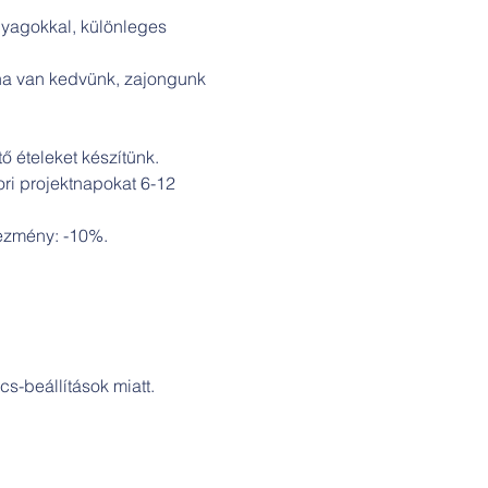
nyagokkal, különleges 
 ha van kedvünk, zajongunk 
 ételeket készítünk.

ori projektnapokat 6-12 
ezmény: -10%.

s-beállítások miatt.