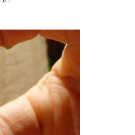
isztő