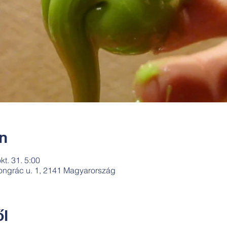
ín
kt. 31. 5:00
ngrác u. 1, 2141 Magyarország
l