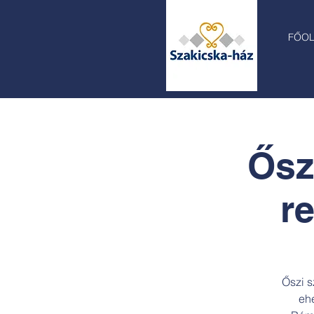
FŐO
Ősz
r
Őszi s
eh