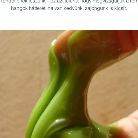
rendetlenek leszünk – ez azt jelenti, hogy megvizsgáljuk a rém
hangok hátterét, ha van kedvünk, zajongunk is kicsit.