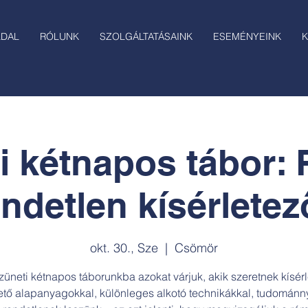
LDAL
RÓLUNK
SZOLGÁLTATÁSAINK
ESEMÉNYEINK
K
i kétnapos tábor:
endetlen kísérletez
okt. 30., Sze
  |  
Csömör
züneti kétnapos táborunkba azokat várjuk, akik szeretnek kísérl
ető alapanyagokkal, különleges alkotó technikákkal, tudománny