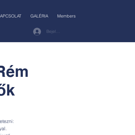
APCSOLAT
GALÉRIA
Members
Bejelentkezés
 Rém
ők
etezni:
al.