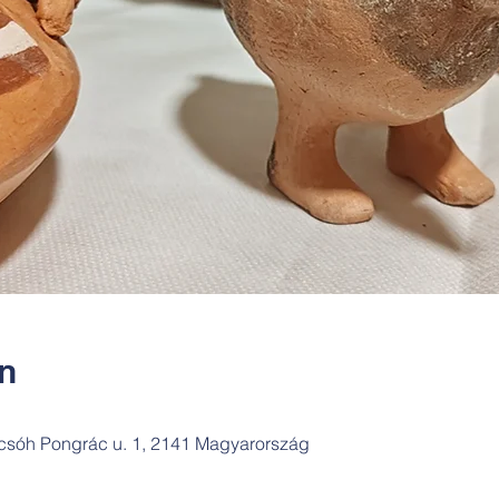
ín
csóh Pongrác u. 1, 2141 Magyarország