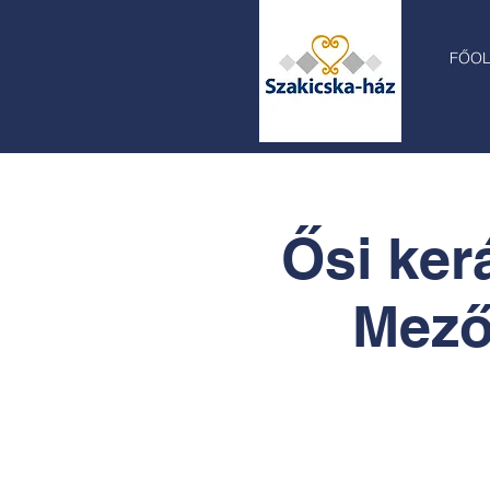
FŐO
Ősi ker
Mező