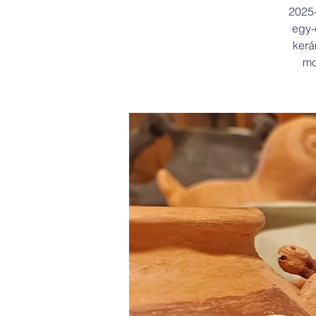
2025-
egy-
kerá
mo