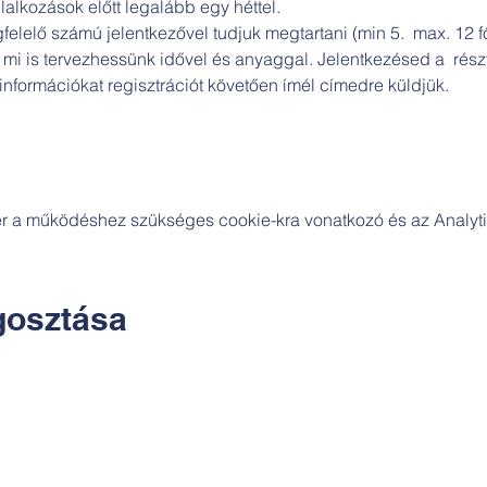
lalkozások előtt legalább egy héttel. 
lelő számú jelentkezővel tudjuk megtartani (min 5.  max. 12 fő)
 mi is tervezhessünk idővel és anyaggal. Jelentkezésed a  részv
információkat regisztrációt követően ímél címedre küldjük.
zer a működéshez szükséges cookie-kra vonatkozó és az Analytic
osztása