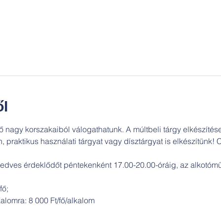
l
 nagy korszakaiból válogathatunk. A múltbeli tárgy elkészítése
 praktikus használati tárgyat vagy dísztárgyat is elkészítünk! 
kedves érdeklődőt péntekenként 17.00-20.00-óráig, az alkotóm
fő; 
kalomra: 8 000 Ft/fő/alkalom