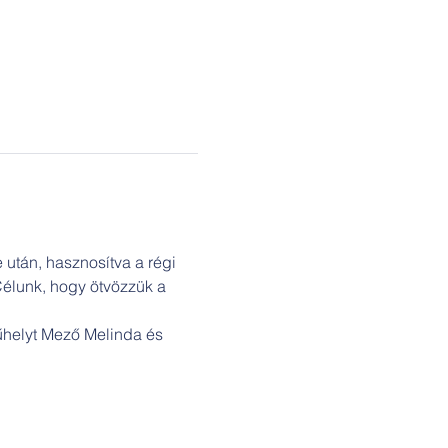
 után, hasznosítva a régi 
Célunk, hogy ötvözzük a 
űhelyt Mező Melinda és 