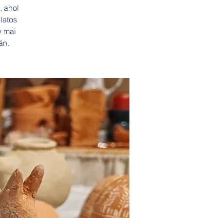
, ahol
latos
y mai
án.