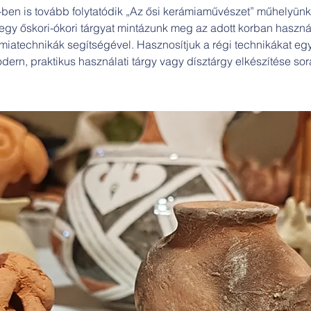
ben is tovább folytatódik „Az ősi kerámiaművészet” műhelyünk
egy őskori-ókori tárgyat mintázunk meg az adott korban haszná
miatechnikák segítségével. Hasznosítjuk a régi technikákat eg
dern, praktikus használati tárgy vagy dísztárgy elkészítése sor