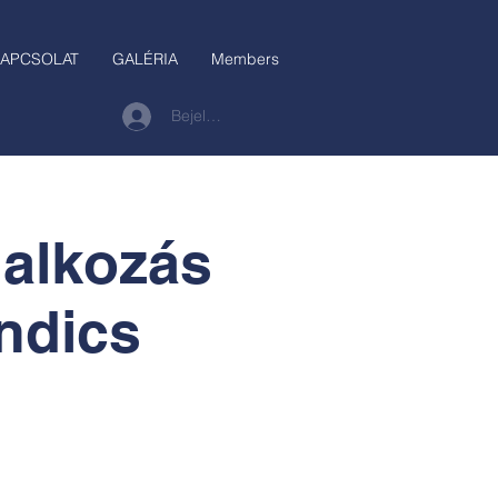
APCSOLAT
GALÉRIA
Members
Bejelentkezés
lalkozás
ndics