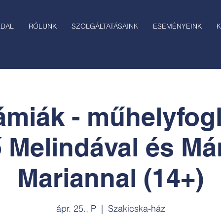
LDAL
RÓLUNK
SZOLGÁLTATÁSAINK
ESEMÉNYEINK
K
ámiák - műhelyfog
 Melindával és Má
Mariannal (14+)
ápr. 25., P
  |  
Szakicska-ház