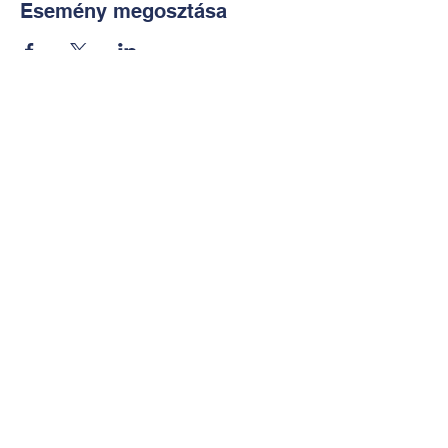
Esemény megosztása
Kapcsolat:
TUDOMÁNYOS
E-mail:
alkotoreszecskek@gmail.co
m
Telefon: +36-30-2551266
KÉZMŰVES
E-mail:
nekem.muhely@gmail.com
Telefon:
+36-30-6772997