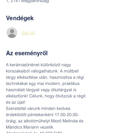
1, 2141 Magyarország
Vendégek
See All
Az eseményről
A kerámiatörténet különböző nagy 
korszakaiból válogathatunk. A múltbeli 
tárgy elkészítése után, hasznosítva a régi 
technikákat egy mai modern, praktikus 
használati tárgyat vagy dísztárgyat is 
elkészítünk! Célunk, hogy ötvözzük a régit 
és az újat! 
Szeretettel várunk minden kedves 
érdeklődőt péntekenként 17.00-20.00-
óráig, az alkotóműhelyt Mező Melinda és 
Mándics Mariann vezetik.