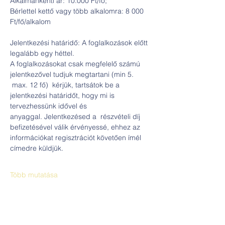
Alkalmankénti ár: 10.000 Ft/fő; 
Bérlettel kettő vagy több alkalomra: 8 000 
Ft/fő/alkalom
Jelentkezési határidő: A foglalkozások előtt 
legalább egy héttel. 
A foglalkozásokat csak megfelelő számú 
jelentkezővel tudjuk megtartani (min 5. 
 max. 12 fő)  kérjük, tartsátok be a 
jelentkezési határidőt, hogy mi is 
tervezhessünk idővel és 
anyaggal. Jelentkezésed a  részvételi díj 
befizetésével válik érvényessé, ehhez az 
információkat regisztrációt követően ímél 
címedre küldjük.
Több mutatása