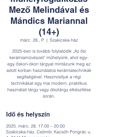
Mező Melindával és
Mándics Mariannal
(14+)
márc. 28., P
  |  
Szakicska-ház
2025-ben is tovább folytatódik „Az ősi
kerámiaművészet” műhelyünk, ahol egy-
egy őskori-ókori tárgyat mintázunk meg az
adott korban használatos kerámiatechnikák
segítségével. Hasznosítjuk a régi
technikákat egy mai modern, praktikus
használati tárgy vagy dísztárgy elkészítése
során.
Idő és helyszín
2025. márc. 28. 17:00 – 20:00
Szakicska-ház, Csömör, Kacsóh Pongrác u.