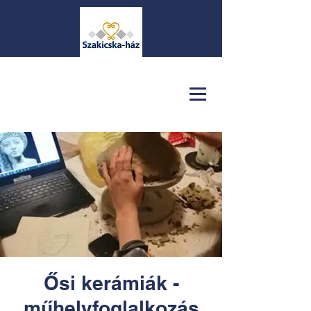
Ősi kerámiák -
műhelyfoglalkozás