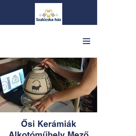
Ősi Kerámiák
Alkotóműhely Mező