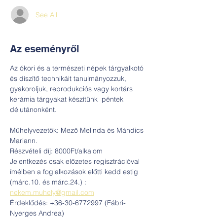
See All
Az eseményről
Az ókori és a természeti népek tárgyalkotó 
és díszítő technikáit tanulmányozzuk, 
gyakoroljuk, reprodukciós vagy kortárs 
kerámia tárgyakat készítünk  péntek 
délutánonként.
Műhelyvezetők: Mező Melinda és Mándics 
Mariann.
Részvételi díj: 8000Ft/alkalom
Jelentkezés csak előzetes regisztrációval 
ímélben a foglalkozások előtti kedd estig 
(márc.10. és márc.24.) : 
nekem.muhely@gmail.com
Érdeklődés: +36-30-6772997 (Fábri-
Nyerges Andrea)