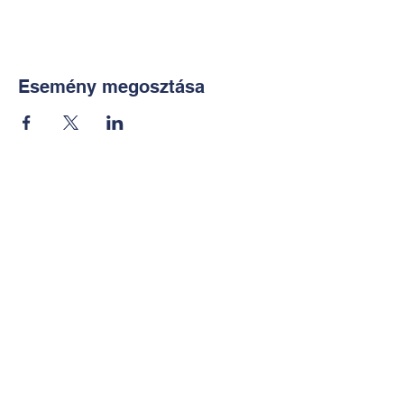
Esemény megosztása
Kapcsolat:
TUDOMÁNYOS
E-mail:
alkotoreszecskek@gmail.co
m
Telefon: +36-30-2551266
KÉZMŰVES
E-mail:
nekem.muhely@gmail.com