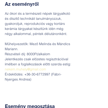
Az eseményről
Az ókori és a természeti népek tárgyalkotó 
és díszítő technikáit tanulmányozzuk, 
gyakoroljuk, reprodukciós vagy kortárs 
kerámia tárgyakat készítünk idén még 
négy alkalommal, péntek délutánonként.
Műhelyvezetők: Mező Melinda és Mándics 
Mariann.
Részvételi díj: 8000Ft/alkalom
Jelentkezés csak előzetes regisztrációval 
ímélben a foglalkozások előtti szerda estig: 
nekem.muhely@gmail.com
Érdeklődés: +36-30-6772997 (Fábri-
Nyerges Andrea)
Esemény megosztása