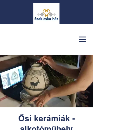
Ősi kerámiák -
alkotóműhely