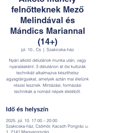
felnőtteknek Mező
Melindával és
Mándics Mariannal
(14+)
júl. 10., Cs
  |  
Szakicska-ház
Nyári alkotó délutánok munka után, vagy
nyaralásként: 3 délutánon át ősi kultúrák
technikáit alkalmazva készíthetsz
agyagtárgyakat, amelyek aztán mai életünk
részei lesznek. Mintázási, formázási
technikák a nomád népek életéből.
Idő és helyszín
2025. júl. 10. 17:00 – 20:00
Szakicska-ház, Csömör, Kacsóh Pongrác u.
1, 2141 Magyarország