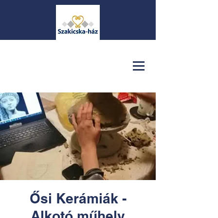
Ősi Kerámiák -
Alkotó műhely