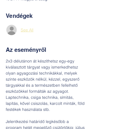
Vendégek
See All
Az eseményről
2x3 délutánon át készíthetsz egy-egy 
kiválasztott tárgyat vagy ismerkedhetsz 
olyan agyagozási technikákkal, melyek 
szinte eszközök nélkül, kézzel, egyszerő 
tárgyakkal és a természetben fellelhető 
eszközökkel formálták az agyagot. 
Laptechnika, csiga technika, símitás, 
lapítás, kővel csiszolás, karcolt minták, föld 
festékek használata stb.
Jelentkezési határidő legkésőbb a 
program hetét megelőző csütörtökig: július 