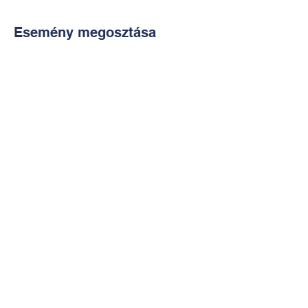
Esemény megosztása
Kapcsolat:
TUDOMÁNYOS
E-mail:
alkotoreszecskek@gmail.co
m
Telefon: +36-30-2551266
KÉZMŰVES
E-mail:
nekem.muhely@gmail.com
Telefon:
+36-30-6772997