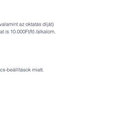
alamint az oktatás díját)
t is 10.000Ft/fő /alkalom.
s-beállítások miatt.