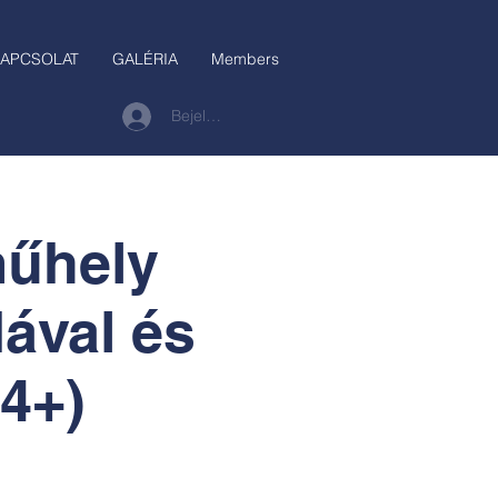
APCSOLAT
GALÉRIA
Members
Bejelentkezés
műhely
ával és
4+)