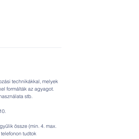
ozási technikákkal, melyek 
el formálták az agyagot. 
 használata stb.
10.
yűlik össze (min. 4. max. 
 telefonon tudtok 