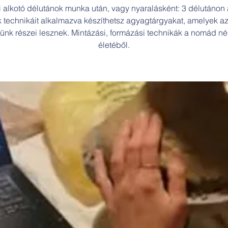
i alkotó délutánok munka után, vagy nyaralásként: 3 délutánon á
k technikáit alkalmazva készíthetsz agyagtárgyakat, amelyek a
tünk részei lesznek. Mintázási, formázási technikák a nomád n
életéből.