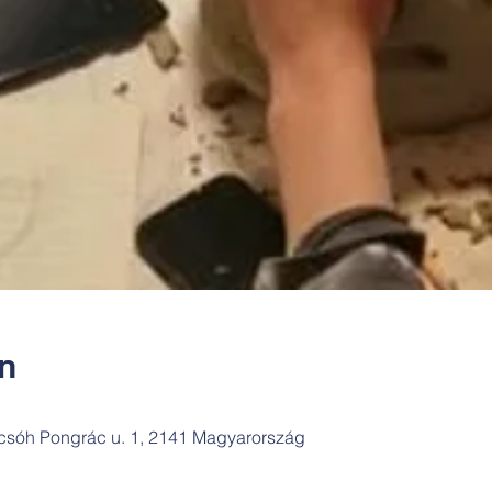
ín
csóh Pongrác u. 1, 2141 Magyarország