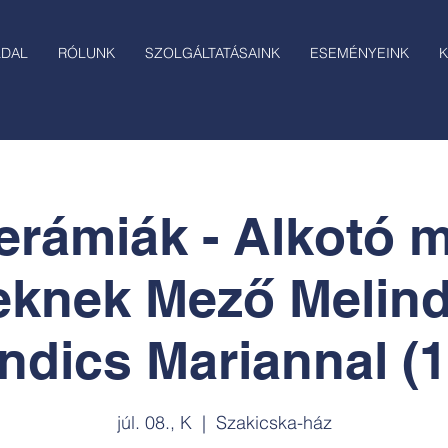
LDAL
RÓLUNK
SZOLGÁLTATÁSAINK
ESEMÉNYEINK
K
erámiák - Alkotó 
teknek Mező Melind
ndics Mariannal (1
júl. 08., K
  |  
Szakicska-ház