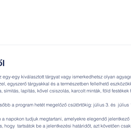
l
z egy-egy kiválasztott tárgyat vagy ismerkedhetsz olyan agyag
zel, egyszerő tárgyakkal és a természetben fellelhető eszközökk
 símitás, lapítás, kővel csiszolás, karcolt minták, föld festékek
sőbb a program hetét megelőző csütörtökig: július 3. és  július 
a napokon tudjuk megtartani, amelyekre elegendő jelentkező g
s, hogy  tartsátok be a jelentkezési határidőt, azt követően csak