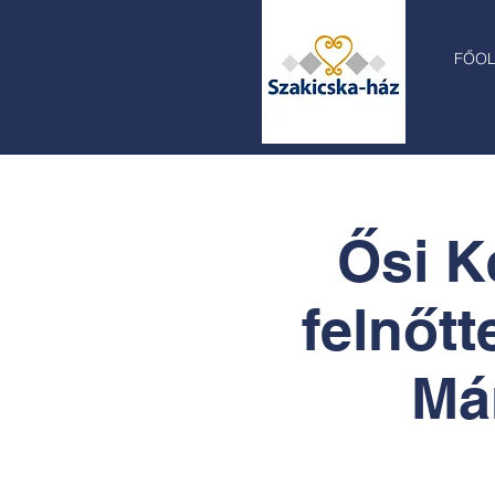
FŐO
Ősi K
felnőt
Má