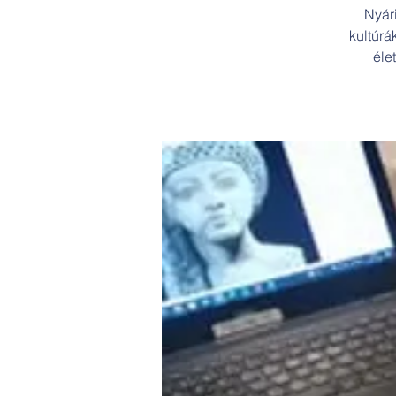
Nyár
kultúrá
éle