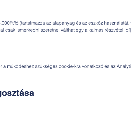
.000Ft/fő (tartalmazza az alapanyag és az eszköz használatát, v
 csak ismerkedni szeretne, válthat egy alkalmas részvételi díja
zer a működéshez szükséges cookie-kra vonatkozó és az Analytic
osztása