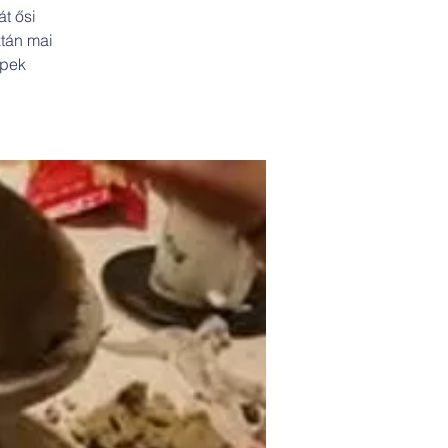
t ősi
ztán mai
épek