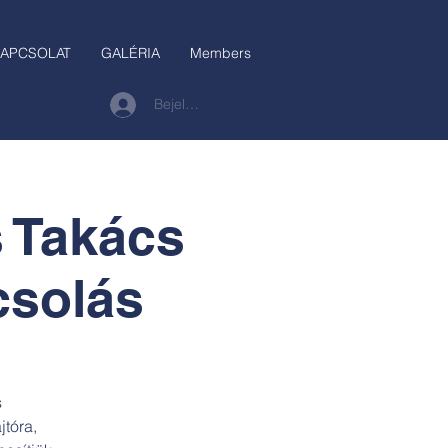
APCSOLAT
GALÉRIA
Members
Bejelentkezés
s Takács
csolás
s
jtóra,