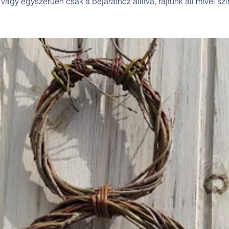
vagy egyszerűen csak a bejárathoz állítva, rajtunk áll mivel szí