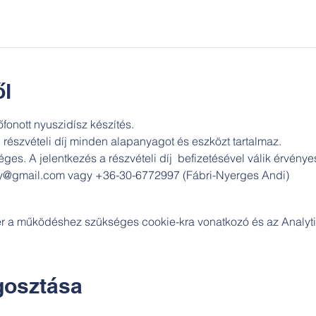
l
fonott nyuszidísz készítés. 
  részvételi díj minden alapanyagot és eszközt tartalmaz.
ges. A jelentkezés a részvételi díj  befizetésével válik érvény
ly@gmail.com vagy +36-30-6772997 (Fábri-Nyerges Andi) 
zer a működéshez szükséges cookie-kra vonatkozó és az Analytic
osztása