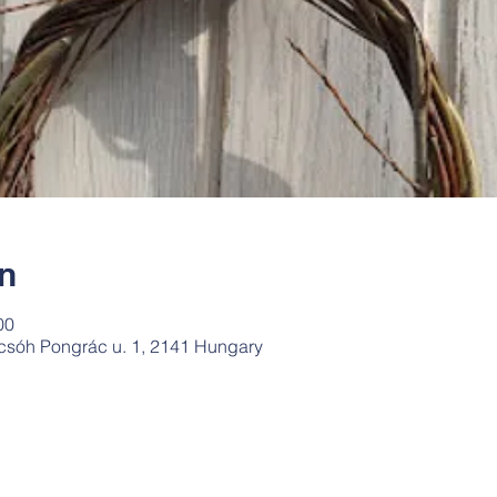
ín
00
csóh Pongrác u. 1, 2141 Hungary