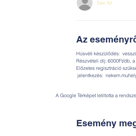
See All
Az eseményrő
Húsvéti készülődés:  vessző
Részvételi díj: 6000Ft/db, a
Előzetes regisztráció szüksé
 jelentkezés:  nekem.muhe
A Google Térképet letiltotta a rends
Esemény meg