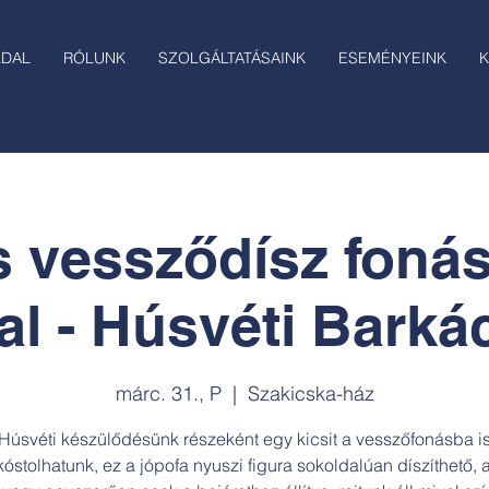
LDAL
RÓLUNK
SZOLGÁLTATÁSAINK
ESEMÉNYEINK
K
 vessződísz foná
tal - Húsvéti Barká
márc. 31., P
  |  
Szakicska-ház
Húsvéti készülődésünk részeként egy kicsit a vesszőfonásba i
óstolhatunk, ez a jópofa nyuszi figura sokoldalúan díszíthető, a