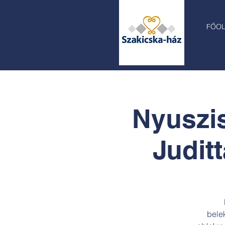
FŐO
Nyuszis
Judit
belek