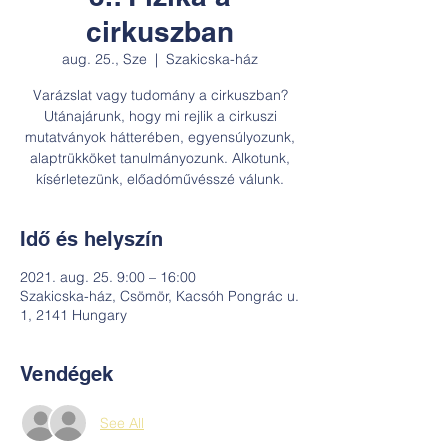
cirkuszban
aug. 25., Sze
  |  
Szakicska-ház
Varázslat vagy tudomány a cirkuszban?
Utánajárunk, hogy mi rejlik a cirkuszi
mutatványok hátterében, egyensúlyozunk,
alaptrükköket tanulmányozunk. Alkotunk,
kísérletezünk, előadóművésszé válunk.
Idő és helyszín
2021. aug. 25. 9:00 – 16:00
Szakicska-ház, Csömör, Kacsóh Pongrác u.
1, 2141 Hungary
Vendégek
See All