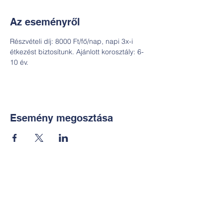
Az eseményről
Részvételi díj: 8000 Ft/fő/nap, napi 3x-i 
étkezést biztosítunk. Ajánlott korosztály: 6-
10 év.
Esemény megosztása
Kapcsolat:
TUDOMÁNYOS
E-mail:
alkotoreszecskek@gmail.co