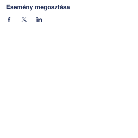
Esemény megosztása
Kapcsolat:
TUDOMÁNYOS
E-mail:
alkotoreszecskek@gmail.co
m
Telefon: +36-30-2551266
KÉZMŰVES
E-mail:
nekem.muhely@gmail.com
Telefon:
+36-30-6772997