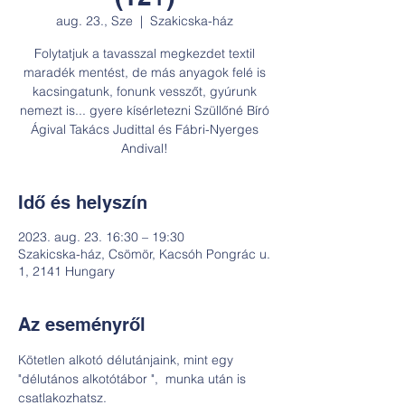
aug. 23., Sze
  |  
Szakicska-ház
Folytatjuk a tavasszal megkezdet textil
maradék mentést, de más anyagok felé is
kacsingatunk, fonunk vesszőt, gyúrunk
nemezt is... gyere kísérletezni Szüllőné Bíró
Ágival Takács Judittal és Fábri-Nyerges
Andival!
Idő és helyszín
2023. aug. 23. 16:30 – 19:30
Szakicska-ház, Csömör, Kacsóh Pongrác u.
1, 2141 Hungary
Az eseményről
Kötetlen alkotó délutánjaink, mint egy 
"délutános alkotótábor ",  munka után is 
csatlakozhatsz.