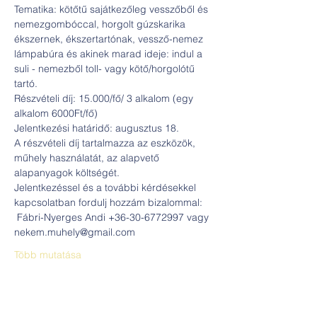
Tematika: kötőtű sajátkezőleg vesszőből és 
nemezgombóccal, horgolt gúzskarika 
ékszernek, ékszertartónak, vessző-nemez 
lámpabúra és akinek marad ideje: indul a 
suli - nemezből toll- vagy kötő/horgolótű 
tartó.
Részvételi díj: 15.000/fő/ 3 alkalom (egy 
alkalom 6000Ft/fő)
Jelentkezési határidő: augusztus 18.
A részvételi díj tartalmazza az eszközök, 
műhely használatát, az alapvető 
alapanyagok költségét.
Jelentkezéssel és a további kérdésekkel 
kapcsolatban fordulj hozzám bizalommal: 
 Fábri-Nyerges Andi +36-30-6772997 vagy 
nekem.muhely@gmail.com
Több mutatása