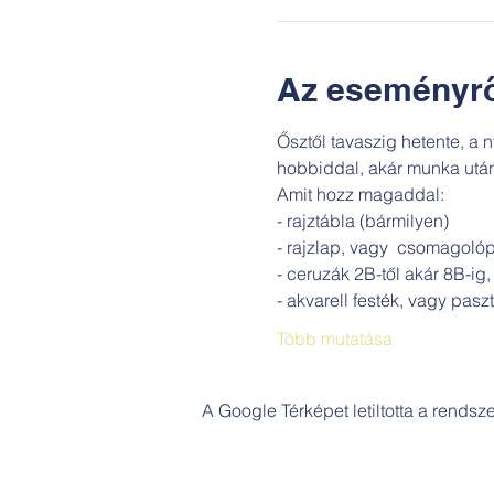
Az eseményrő
Ősztől tavaszig hetente, a
hobbiddal, akár munka után 
Amit hozz magaddal:
- rajztábla (bármilyen)
- rajzlap, vagy  csomagoló
- ceruzák 2B-től akár 8B-ig,
- akvarell festék, vagy paszt
Több mutatása
A Google Térképet letiltotta a rends