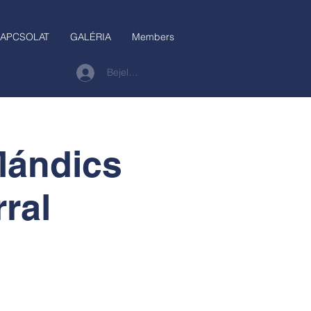
APCSOLAT
GALÉRIA
Members
Bejelentkezés
Mándics
ral