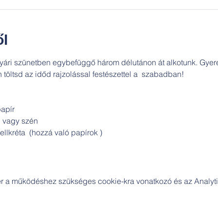
l
 nyári szünetben egybefüggő három délutánon át alkotunk. Gyer
töltsd az időd rajzolással festészettel a  szabadban! 
papír
  vagy szén
ellkréta  (hozzá való papírok )
zer a működéshez szükséges cookie-kra vonatkozó és az Analytic