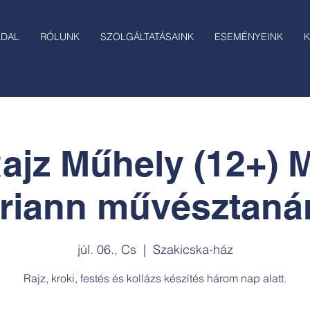
LDAL
RÓLUNK
SZOLGÁLTATÁSAINK
ESEMÉNYEINK
K
Rajz Műhely (12+) 
riann művésztanár
júl. 06., Cs
  |  
Szakicska-ház
Rajz, kroki, festés és kollázs készítés három nap alatt.