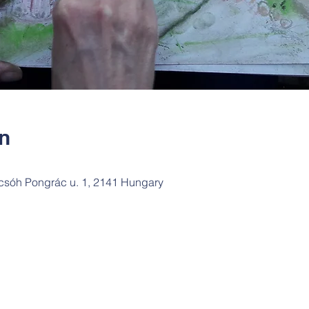
ín
csóh Pongrác u. 1, 2141 Hungary