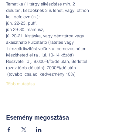
Tematika (1 tárgy elkészítése min. 2 
délután, kezdőknek 3 is lehet, vagy  otthon 
kell befejezniük.):
jún. 22-23. puff,
jún 29-30. mamusz,
júl 20-21. kistáska, vagy pénztárca vagy 
akasztható kulcstartó (rátétes vagy 
 hímzettdíszítést velünk a  nemezes héten 
készítheted el rá , júl. 10-14 között)
Részvételi díj: 8.000Ft/fő/délután, Bérlettel 
(azaz több délután): 7000Ft/délután 
 (további családi kedvezmény 10%)
Több mutatása
Esemény megosztása