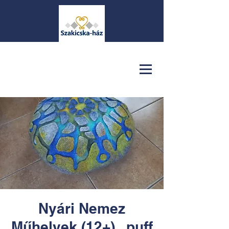
Nyári Nemez
Műhelyek (12+) . puff