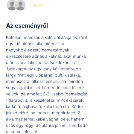
See All
Az eseményről
Kötetlen nemezes alkotó délutánjaink, mint 
egy "délutános alkotótábor ", a 
nagyobblélegzetű nemeztárgyak 
elkészítésére adnak alkalmat, akár munka 
után is csatlakozhatsz. Kezdőként is 
 belevághatsz egy vagy két komolyabb 
tárgy, mint egy ülőpárna, puff, kistáska, 
mamusz stb. elkészítésébe,  ha  minden 
vagy legalább két-három délutánt töltesz 
velünk, de amellett 2-3 kisebb "bemelegítő 
" darabot is  elkészíthetsz, mint ékszerek, 
karkötő, hajbavaló, kulcstartó stb. Kérlek 
jelezd előre, ha  nem a  meghirdetett 2 
alkalmas tematikába vágnál bele, hanem 
csak egy- egy  délutánra jönnél ismerkedni 
a  nemezeléssel.