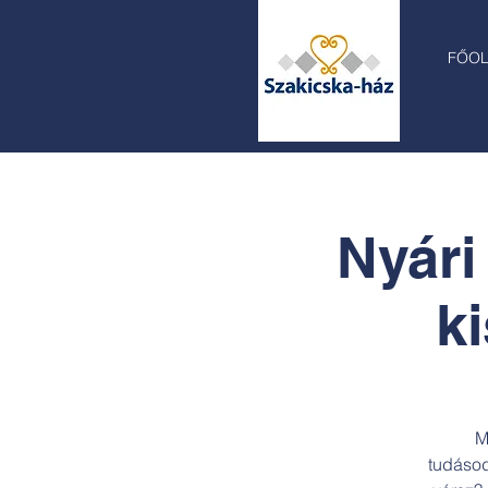
FŐO
Nyári
ki
M
tudásod