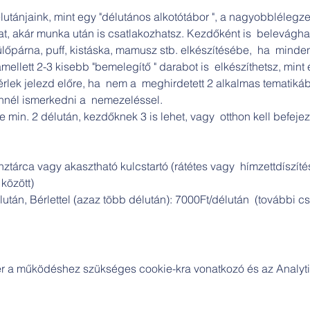
utánjaink, mint egy "délutános alkotótábor ", a nagyobblélegz
t, akár munka után is csatlakozhatsz. Kezdőként is  belevágha
lőpárna, puff, kistáska, mamusz stb. elkészítésébe,  ha  mind
amellett 2-3 kisebb "bemelegítő " darabot is  elkészíthetsz, mint 
Kérlek jelezd előre, ha  nem a  meghirdetett 2 alkalmas tematik
önnél ismerkedni a  nemezeléssel.
e min. 2 délután, kezdőknek 3 is lehet, vagy  otthon kell befejez
nztárca vagy akasztható kulcstartó (rátétes vagy  hímzettdíszít
 között)
délután, Bérlettel (azaz több délután): 7000Ft/délután  (tovább
zer a működéshez szükséges cookie-kra vonatkozó és az Analytic