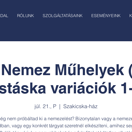
LDAL
RÓLUNK
SZOLGÁLTATÁSAINK
ESEMÉNYEINK
K
 Nemez Műhelyek (
stáska variációk 1
júl. 21., P
  |  
Szakicska-ház
ég nem próbáltad ki a nemezelést? Bizonytalan vagy a nemez
ban, vagy egy konkrét tárgyat szeretnél elkészíteni, amihez se