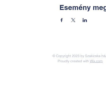
Esemény meg
© Copyright 2023 by Szakicska-há
Proudly created with
Wix.com
Adatkezelési tájékoztató