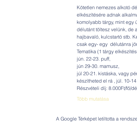
Kötetlen nemezes alkotó dél
elkészítésére adnak alkalma
komolyabb tárgy, mint egy ü
délutánt töltesz velünk, de 
hajbavaló, kulcstartó stb. 
csak egy- egy  délutánra j
Tematika (1 tárgy elkészítés
jún. 22-23. puff,
jún 29-30. mamusz,
júl 20-21. kistáska, vagy pé
készítheted el rá , júl. 10-14
Részvételi díj: 8.000Ft/fő/
Több mutatása
A Google Térképet letiltotta a rends