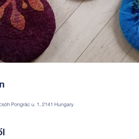
ín
csóh Pongrác u. 1, 2141 Hungary
l