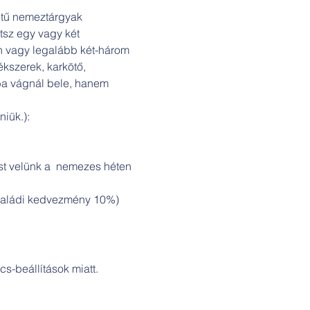
etű nemeztárgyak 
tsz egy vagy két 
en vagy legalább két-három 
ékszerek, karkötő, 
ába vágnál bele, hanem 
niük.):
ést velünk a  nemezes héten 
i családi kedvezmény 10%)
s-beállítások miatt.