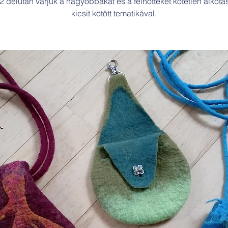
2 délután várjuk a nagyobbakat és a felnőtteket kötetlen alkotá
kicsit kötött tematikával.