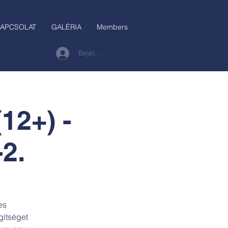
APCSOLAT
GALÉRIA
Members
Bejelentkezés
12+) -
-2.
es
gítséget