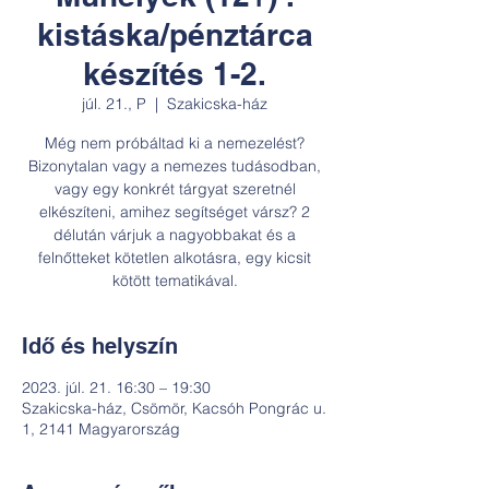
kistáska/pénztárca
készítés 1-2.
júl. 21., P
  |  
Szakicska-ház
Még nem próbáltad ki a nemezelést?
Bizonytalan vagy a nemezes tudásodban,
vagy egy konkrét tárgyat szeretnél
elkészíteni, amihez segítséget vársz? 2
délután várjuk a nagyobbakat és a
felnőtteket kötetlen alkotásra, egy kicsit
kötött tematikával.
Idő és helyszín
2023. júl. 21. 16:30 – 19:30
Szakicska-ház, Csömör, Kacsóh Pongrác u.
1, 2141 Magyarország