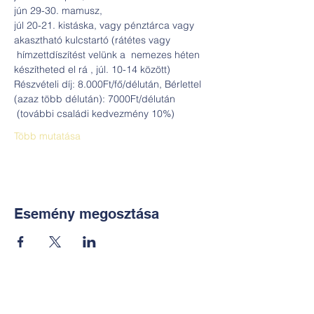
jún 29-30. mamusz,
júl 20-21. kistáska, vagy pénztárca vagy 
akasztható kulcstartó (rátétes vagy 
 hímzettdíszítést velünk a  nemezes héten 
készítheted el rá , júl. 10-14 között)
Részvételi díj: 8.000Ft/fő/délután, Bérlettel 
(azaz több délután): 7000Ft/délután 
 (további családi kedvezmény 10%)
Több mutatása
Esemény megosztása
Kapcsolat: