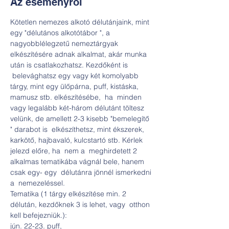
Az eseményről
Kötetlen nemezes alkotó délutánjaink, mint 
egy "délutános alkotótábor ", a 
nagyobblélegzetű nemeztárgyak 
elkészítésére adnak alkalmat, akár munka 
után is csatlakozhatsz. Kezdőként is 
 belevághatsz egy vagy két komolyabb 
tárgy, mint egy ülőpárna, puff, kistáska, 
mamusz stb. elkészítésébe,  ha  minden 
vagy legalább két-három délutánt töltesz 
velünk, de amellett 2-3 kisebb "bemelegítő 
" darabot is  elkészíthetsz, mint ékszerek, 
karkötő, hajbavaló, kulcstartó stb. Kérlek 
jelezd előre, ha  nem a  meghirdetett 2 
alkalmas tematikába vágnál bele, hanem 
csak egy- egy  délutánra jönnél ismerkedni 
a  nemezeléssel.
Tematika (1 tárgy elkészítése min. 2 
délután, kezdőknek 3 is lehet, vagy  otthon 
kell befejezniük.):
jún. 22-23. puff,