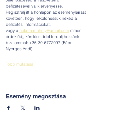
Jelentkezésed a  részvételi díj  
befizetésével válik érvényessé.
Regisztrálj itt a honlapon az eseményleírást 
követően, hogy  elküldhessük neked a  
befizetési információkat, 
vagy a 
nekem.muhely@gmail.com
 címen 
érdeklődj, kérdéseiddel fordulj hozzánk 
bizalommal: +36-30-6772997 (Fábri-
Nyerges Andi)
Több mutatása
Esemény megosztása
Kapcsolat: