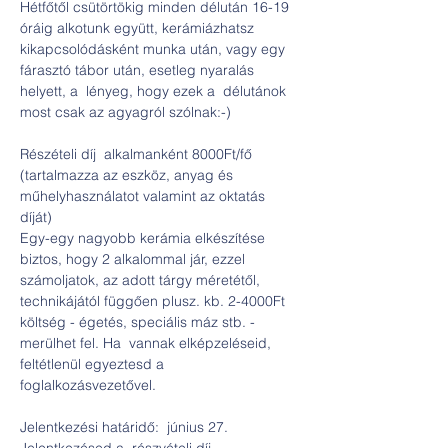
Hétfőtől csütörtökig minden délután 16-19 
óráig alkotunk együtt, kerámiázhatsz 
kikapcsolódásként munka után, vagy egy 
fárasztó tábor után, esetleg nyaralás 
helyett, a  lényeg, hogy ezek a  délutánok 
most csak az agyagról szólnak:-)
Részételi díj  alkalmanként 8000Ft/fő 
(tartalmazza az eszköz, anyag és  
műhelyhasználatot valamint az oktatás 
díját)
Egy-egy nagyobb kerámia elkészítése 
biztos, hogy 2 alkalommal jár, ezzel 
számoljatok, az adott tárgy méretétől, 
technikájától függően plusz. kb. 2-4000Ft 
költség - égetés, speciális máz stb. - 
merülhet fel. Ha  vannak elképzeléseid, 
feltétlenül egyeztesd a  
foglalkozásvezetővel.
Jelentkezési határidő:  június 27.