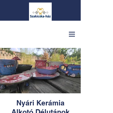
Nyári Kerámia
Alkotó Délutánok