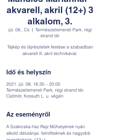
akvarell, akril (12+) 3
alkalom, 3.
júl. 08., Cs
  |  
Természetismereti Park, régi
strand tér
Tájkép és tájrészletek festése a szabadban
akvarell ill. akril technikával.
Idő és helyszín
2021. júl. 08. 16:30 – 20:00
Természetismereti Park, régi strand tér,
Csömör, Kossuth L. u. végén
Az eseményről
A Szakicska-ház Rajz Műhelyének nyári 
alkotó délutánjai. felnőtteknek és nagyobb 
gyerekeknek. (12+)