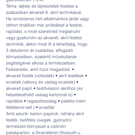
Téma: tájkép és tájrészletek festése a 
szabadban akvarell ill. akril technikával.
Ha rendszeres heti alkalmainkra jártál vagy 
otthon önállóan már próbáltad a festést, 
rajzolást, s most szeretnéd megtanulni 
vagy gyakorolni az akvarell, akril festési 
technikát, akkor most itt a lehetőség, hogy 
3 délutánon át családias, elfogadó 
környezetben, szakértő művésztanár 
segítségével alkoss a természetben.
Felszerelés, amit hozz magaddal: • 
akvarell festék (vízfesték) • akril festékek • 
ecsetek (vékony és vastag ecsetek) • 
akvarell papír • festővászon akrilhoz (ez 
helyettesíthető vastag kartonnal is) • 
rajztábla • ragasztószalag • paletta (nem 
feltétlenül kell ) • ecsettál
Amit adunk: karton papírok, néhány akril 
festék, befőttes üvegek, gyönyörű 
természeti környezet a csömöri 
patakparton, a Strandtéren (Kossuth u. 