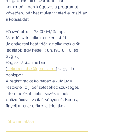
megadunk, és a száradás után 
kemencénkben kiégetve, a programot 
követően, pár hét múlva viheted el majd az 
alkotásaidat.
Részvételi díj:  25.000Ft/fő/nap. 
Max. létszám alkalmanként  4 fő
Jelentkezési határidő:  az alkalmak előtt 
legalább egy héttel, (jún.19., júl.10. és  
aug 7.) 
Regisztráció: ímélben 
(
nekem.muhel@gmail.com
) vagy itt a  
honlapon. 
A regisztrációt követően elküldjük a  
részvételi díj  befizetéséhez szükséges  
információkat.  jelentkezés ennek 
befizetésével válik érvényessé. Kérlek, 
figyelj a határidőkre  a jelentkez…
Több mutatása