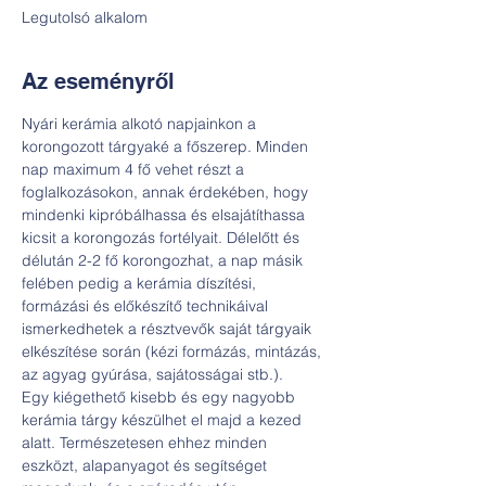
Legutolsó alkalom
Az eseményről
Nyári kerámia alkotó napjainkon a 
korongozott tárgyaké a főszerep. Minden 
nap maximum 4 fő vehet részt a 
foglalkozásokon, annak érdekében, hogy 
mindenki kipróbálhassa és elsajátíthassa 
kicsit a korongozás fortélyait. Délelőtt és 
délután 2-2 fő korongozhat, a nap másik 
felében pedig a kerámia díszítési, 
formázási és előkészítő technikáival 
ismerkedhetek a résztvevők saját tárgyaik 
elkészítése során (kézi formázás, mintázás, 
az agyag gyúrása, sajátosságai stb.).
Egy kiégethető kisebb és egy nagyobb 
kerámia tárgy készülhet el majd a kezed 
alatt. Természetesen ehhez minden 
eszközt, alapanyagot és segítséget 