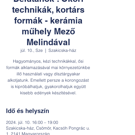
technikák, kortárs
formák - kerámia
műhely Mező
Melindával
júl. 10., Sze
  |  
Szakicska-ház
Hagyományos, kézi technikákkal, ősi
formák alklamazásával mai környezetünkbe
illő használati vagy dísztárgyakar
alkotjatunk. Emellett persze a korongozást
is kipróbálhatjuk, gyakorolhatjuk együtt
kisebb edények készítésével.
Idő és helyszín
2024. júl. 10. 16:00 – 19:00
Szakicska-ház, Csömör, Kacsóh Pongrác u.
1, 2141 Magyarország