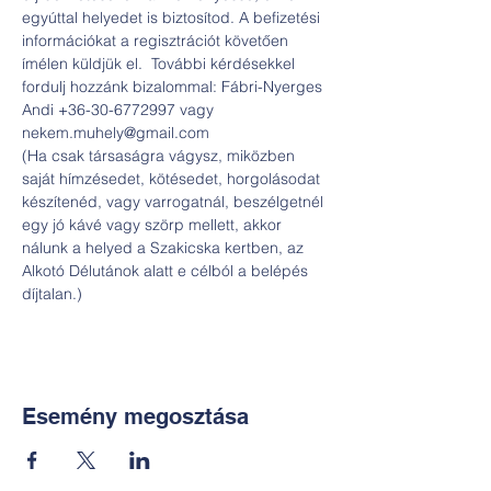
egyúttal helyedet is biztosítod. A befizetési 
információkat a regisztrációt követően 
ímélen küldjük el.  További kérdésekkel 
fordulj hozzánk bizalommal: Fábri-Nyerges 
Andi +36-30-6772997 vagy 
nekem.muhely@gmail.com
(Ha csak társaságra vágysz, miközben 
saját hímzésedet, kötésedet, horgolásodat 
készítenéd, vagy varrogatnál, beszélgetnél 
egy jó kávé vagy szörp mellett, akkor 
nálunk a helyed a Szakicska kertben, az 
Alkotó Délutánok alatt e célból a belépés 
díjtalan.)
Esemény megosztása