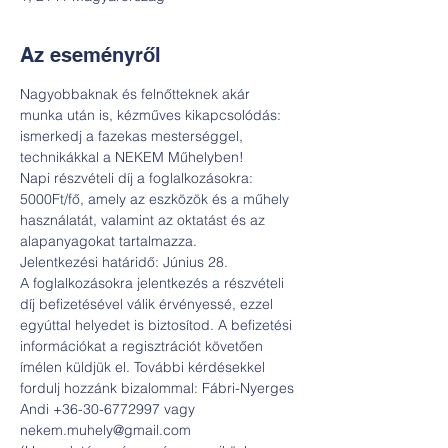
Az eseményről
Nagyobbaknak és felnőtteknek akár 
munka után is, kézműves kikapcsolódás: 
ismerkedj a fazekas mesterséggel, 
technikákkal a NEKEM Műhelyben! 
Napi részvételi díj a foglalkozásokra: 
5000Ft/fő, amely az eszközök és a műhely 
használatát, valamint az oktatást és az 
alapanyagokat tartalmazza.
Jelentkezési határidő: Június 28.
A foglalkozásokra jelentkezés a részvételi 
díj befizetésével válik érvényessé, ezzel 
egyúttal helyedet is biztosítod. A befizetési 
információkat a regisztrációt követően 
ímélen küldjük el. További kérdésekkel 
fordulj hozzánk bizalommal: Fábri-Nyerges 
Andi +36-30-6772997 vagy 
nekem.muhely@gmail.com