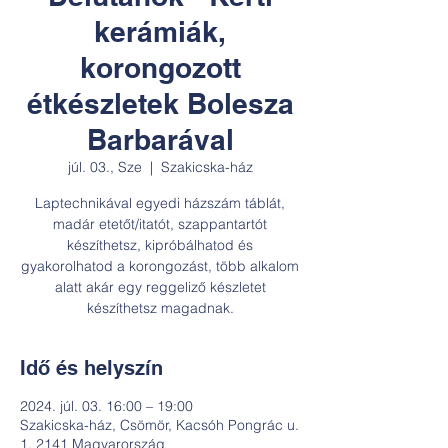
kerámiák,
korongozott
étkészletek Bolesza
Barbarával
júl. 03., Sze
  |  
Szakicska-ház
Laptechnikával egyedi házszám táblát,
madár etetőt/itatót, szappantartót
készíthetsz, kipróbálhatod és
gyakorolhatod a korongozást, több alkalom
alatt akár egy reggeliző készletet
készíthetsz magadnak.
Idő és helyszín
2024. júl. 03. 16:00 – 19:00
Szakicska-ház, Csömör, Kacsóh Pongrác u.
1, 2141 Magyarország