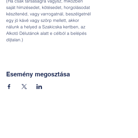
(Ha csak társaságra vágysz, miközben 
saját hímzésedet, kötésedet, horgolásodat 
készítenéd, vagy varrogatnál, beszélgetnél 
egy jó kávé vagy szörp mellett, akkor 
nálunk a helyed a Szakicska kertben, az 
Alkotó Délutánok alatt e célból a belépés 
díjtalan.)
Esemény megosztása
Kapcsolat:
TUDOMÁNYOS
E-mail: