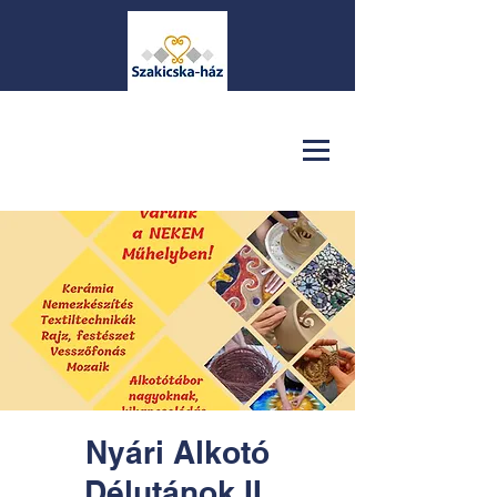
Nyári Alkotó
Délutánok II.